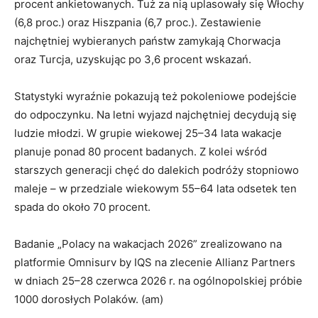
procent ankietowanych
. Tuż za nią uplasowały się Włochy
(6,8 proc.) oraz Hiszpania (6,7 proc.)
. Zestawienie
najchętniej wybieranych państw zamykają Chorwacja
oraz Turcja, uzyskując po 3,6 procent wskazań
.
Statystyki wyraźnie pokazują też pokoleniowe podejście
do odpoczynku
. Na letni wyjazd najchętniej decydują się
ludzie młodzi
. W grupie wiekowej 25–34 lata wakacje
planuje ponad 80 procent badanych
. Z kolei wśród
starszych generacji chęć do dalekich podróży stopniowo
maleje – w przedziale wiekowym 55–64 lata odsetek ten
spada do około 70 procent
.
Badanie „Polacy na wakacjach 2026” zrealizowano na
platformie Omnisurv by IQS na zlecenie Allianz Partners
w dniach 25–28 czerwca 2026 r. na ogólnopolskiej próbie
1000 dorosłych Polaków. (am)