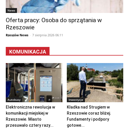
News
Oferta pracy: Osoba do sprzątania w
Rzeszowie
Rzeszów News
-
7 sierpnia 2026 06:11
KOMUNIKACJA
Autobusy
Inwestycje
Elektroniczna rewolucja w
Kładka nad Strugiem w
komunikacji miejskiej w
Rzeszowie coraz bliżej.
Rzeszowie. Miasto
Fundamenty i podpory
przesuwało cztery razy...
gotowe...