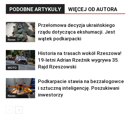
PODOBNE ARTYKUŁY
WIĘCEJ OD AUTORA
Przełomowa decyzja ukraińskiego
rządu dotycząca ekshumacji. Jest
wątek podkarpacki
News
Historia na trasach wokół Rzeszowa!
19-letni Adrian Rzeźnik wygrywa 35.
Rajd Rzeszowski
MOTO
Podkarpacie stawia na bezzałogowce
i sztuczną inteligencję. Poszukiwani
inwestorzy
News