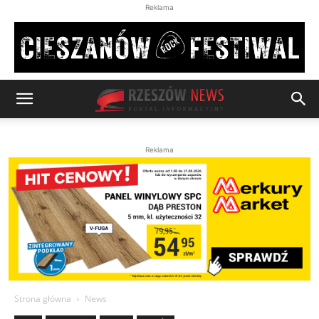
Reklama
Reklama
Strona główna
News