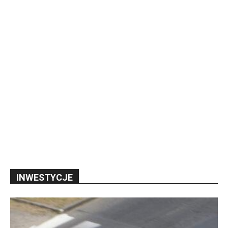
INWESTYCJE