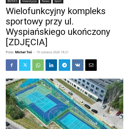
BIZNES
Inwestycje
News
Sport
Wielofunkcyjny kompleks
sportowy przy ul.
Wyspiańskiego ukończony
[ZDJĘCIA]
Przez
Michał Toś
-
19 czerwca 2026 18:21