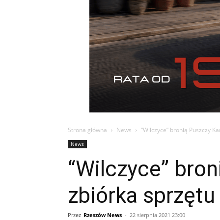
Strona główna
News
“Wilczyce” bronią Puszczy Ka
News
“Wilczyce” bron
zbiórka sprzętu
Przez
Rzeszów News
-
22 sierpnia 2021 23:00