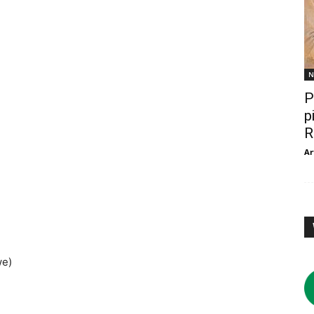
N
P
p
R
Ar
we)