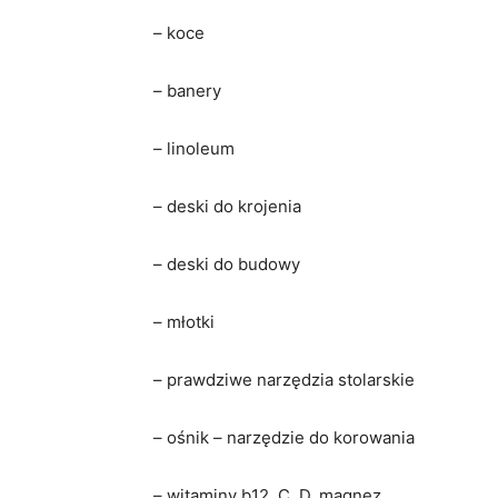
– koce
– banery
– linoleum
– deski do krojenia
– deski do budowy
– młotki
– prawdziwe narzędzia stolarskie
– ośnik – narzędzie do korowania
– witaminy b12, C, D, magnez