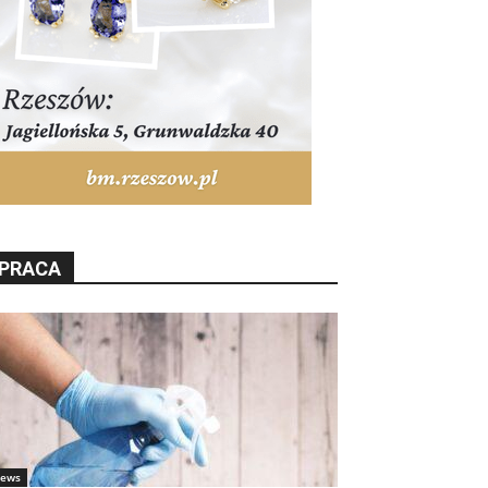
PRACA
ews