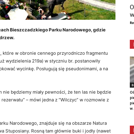
O
w
Rz
cach Bieszczadzkiego Parku Narodowego, gdzie
 drzew.
k, które w obronie cennego przyrodniczo fragmentu
uż wydzielenia 219a) w styczniu br. postanowiły
lokować wycinkę. Posługują się pseudonimami, a na
B
 nie będziemy miały pewności, że ten las nie będzie
Oś
pi
r rezerwatu” – mówi jedna z “Wilczyc” w rozmowie z
pi
w.
Parku Narodowego, znajduje się na obszarze Natura
a Stuposiany. Rosną tam głównie buki i jodły (nawet