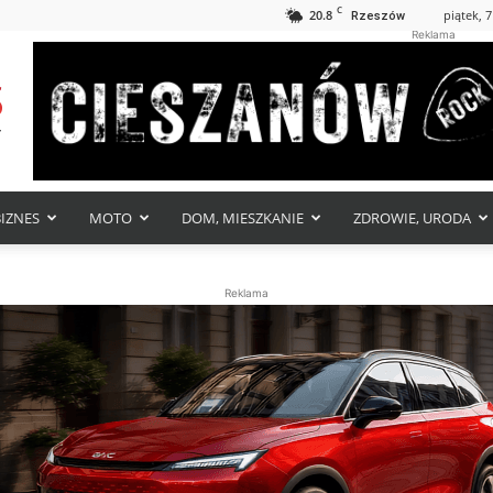
C
20.8
piątek, 7
Rzeszów
Reklama
BIZNES
MOTO
DOM, MIESZKANIE
ZDROWIE, URODA
Reklama