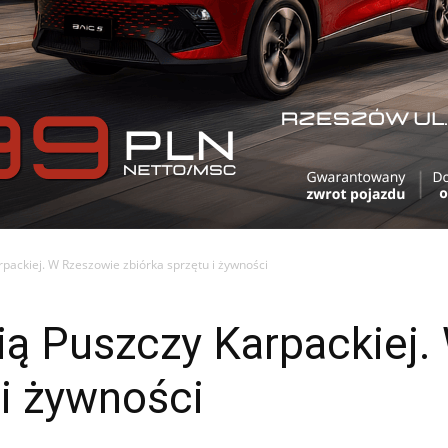
rpackiej. W Rzeszowie zbiórka sprzętu i żywności
ią Puszczy Karpackiej
 i żywności