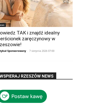
ews
owiedz TAK i znajdź idealny
ierścionek zaręczynowy w
zeszowie!
tykuł Sponsorowany
-
7 sierpnia 2026 07:00
WSPIERAJ RZESZÓW NEWS