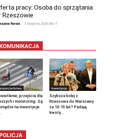
ferta pracy: Osoba do sprzątania
 Rzeszowie
eszów News
-
7 sierpnia 2026 06:11
KOMUNIKACJA
ezpieczeństwo
Inwestycje
wietlenie, przejścia dla
Szybsza kolej z
eszych i monitoring. Są
Rzeszowa do Warszawy
eniądze na inwestycje
za 10-15 lat? Padają
..
kwoty...
POLICJA