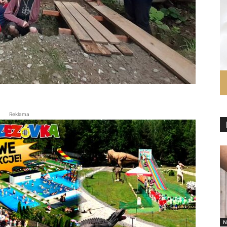
Reklama
N