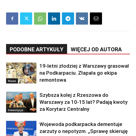
PODOBNE ARTYKUŁY
WIĘCEJ OD AUTORA
19-letni złodziej z Warszawy grasował
na Podkarpaciu. Złapała go ekipa
remontowa
News
Szybsza kolej z Rzeszowa do
Warszawy za 10-15 lat? Padają kwoty
za Korytarz Centralny
Inwestycje
Wojewoda podkarpacka dementuje
zarzuty o nepotyzm. „Sprawę skieruję