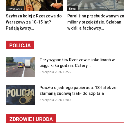
Inwestycje
Drogi
Szybsza kolej z Rzeszowa do
Paraliż na przebudowanym za
Warszawy za 10-15 lat?
miliony przejeździe. Szlaban
Padają kwoty...
w dół, a fachowcy...
POLICJA
Trzy wypadki w Rzeszowie i okolicach w
ciągu kilku godzin. Cztery...
5 sierpnia 2026 15:56
Poszło o jednego papierosa. 18-latek ze
złamaną żuchwą trafił do szpitala
5 sierpnia 2026 12:00
ZDROWIE I URODA