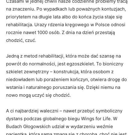
Czasami w jednej chwili nasze codzienne problemy tracą
na znaczeniu. Po wypadkach lub poważnych kontuzjach,
priorytetem na długie lata albo do końca życia staje się
rehabilitacja. Urazy rdzenia kręgowego w Polsce odnosi
rocznie nawet 1000 osób. Z dnia na dzień przestają
chodzić, czuć.
Jedną z metod rehabilitacji, która może dać szansę na
powrót do normalności, jest egzoszkielet. To bioniczny
szkielet zewnętrzny – konstrukcja, która osobom z
niedowładem lub porażeniem kończyn, otwiera drogę do
wstania i naturalnego poruszania się. Dzięki niemu na
nowo mogą uczyć się chodzić.
A ci najbardziej waleczni – nawet przebyć symboliczny
dystans podczas globalnego biegu Wings for Life. W
Budach Głogowskich udział w wydarzeniu weźmie
pacjentka, która sama zmaga się z chorobą, choć nie jest