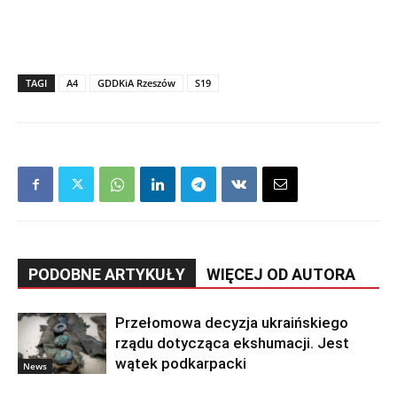
TAGI
A4
GDDKiA Rzeszów
S19
PODOBNE ARTYKUŁY
WIĘCEJ OD AUTORA
Przełomowa decyzja ukraińskiego
rządu dotycząca ekshumacji. Jest
wątek podkarpacki
News