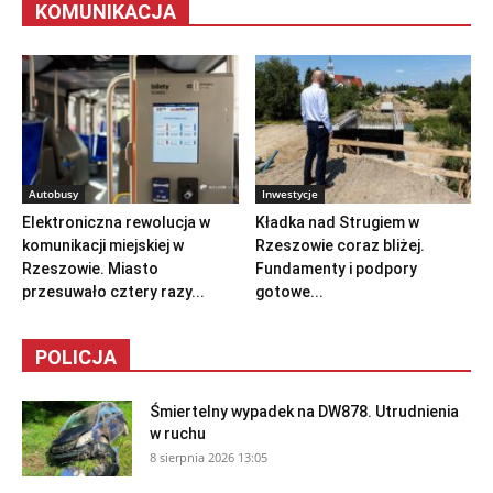
KOMUNIKACJA
Autobusy
Inwestycje
Elektroniczna rewolucja w
Kładka nad Strugiem w
komunikacji miejskiej w
Rzeszowie coraz bliżej.
Rzeszowie. Miasto
Fundamenty i podpory
przesuwało cztery razy...
gotowe...
POLICJA
Śmiertelny wypadek na DW878. Utrudnienia
w ruchu
8 sierpnia 2026 13:05