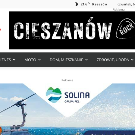
C
21.6
czwartek, 6
Rzeszów
Reklama
BIZNES
MOTO
DOM, MIESZKANIE
ZDROWIE, URODA
Reklama