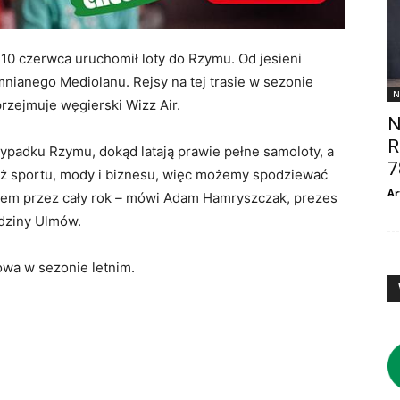
 10 czerwca uruchomił loty do Rzymu. Od jesieni
nianego Mediolanu. Rejsy na tej trasie w sezonie
N
rzejmuje węgierski Wizz Air.
N
R
ypadku Rzymu, dokąd latają prawie pełne samoloty, a
7
 też sportu, mody i biznesu, więc możemy spodziewać
Ar
em przez cały rok
–
mówi Adam Hamryszczak, prezes
dziny Ulmów.
owa w sezonie letnim.