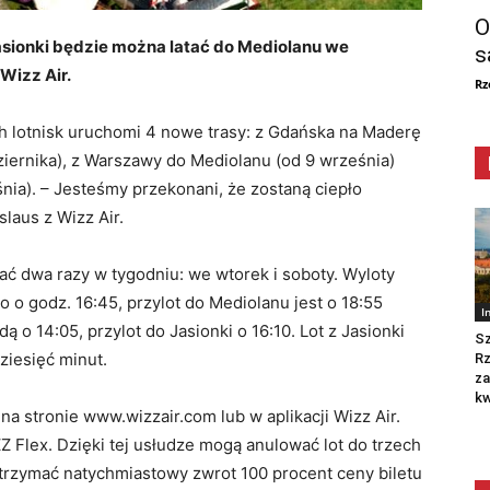
O
asionki będzie można latać do Mediolanu we
s
Wizz Air.
Rz
kich lotnisk uruchomi 4 nowe trasy: z Gdańska na Maderę
dziernika), z Warszawy do Mediolanu (od 9 września)
ia). – Jesteśmy przekonani, że zostaną ciepło
laus z Wizz Air.
ć dwa razy w tygodniu: we wtorek i soboty. Wyloty
 o godz. 16:45, przylot do Mediolanu jest o 18:55
I
 o 14:05, przylot do Jasionki o 16:10. Lot z Jasionki
Sz
ziesięć minut.
R
za
kw
 na stronie www.wizzair.com lub w aplikacji Wizz Air.
 Flex. Dzięki tej usłudze mogą anulować lot do trzech
otrzymać natychmiastowy zwrot 100 procent ceny biletu