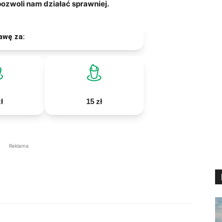
zwoli nam działać sprawniej.
awę za:
ł
15 zł
Reklama