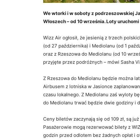
We wtorki i w soboty z podrzeszowskiej J
Włoszech – od 10 września. Loty uruchomi 
Wizz Air ogłosił, że jesienią z trzech pols
(od 27 października) i Mediolanu (od 1 paź
oraz z Rzeszowa do Mediolanu (od 10 wrześn
przyjęte przez podróżnych – mówi Sasha Vis
Z Rzeszowa do Mediolanu będzie można lata
Airbusem z lotniska w Jasionce zaplanowano
czasu lokalnego. Z Mediolanu zaś wyloty będą
do Mediolanu trwać będzie dwie godziny i d
Ceny biletów zaczynają się od 109 zł, są już
Pasażerowie mogą rezerwować bilety z WIZZ
godzin przed odlotem bez żadnych opłat i 