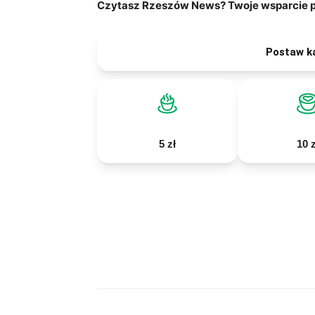
Czytasz Rzeszów News? Twoje wsparcie po
Postaw k
5 zł
10 z