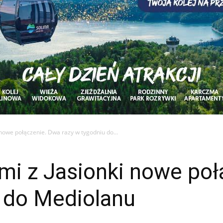
 nowe połączenie. Dwa razy w tygodniu do...
mi z Jasionki nowe po
u do Mediolanu