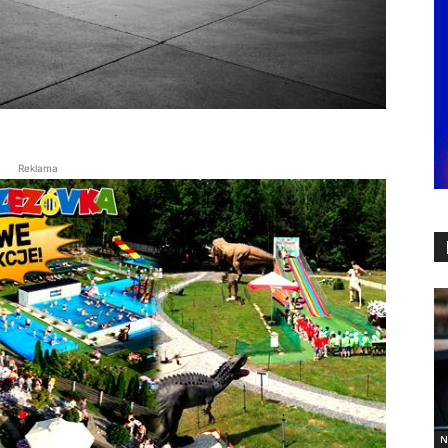
Reklama
N