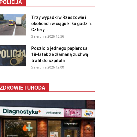
POLICJA
Trzy wypadki w Rzeszowie i
okolicach w ciągu kilku godzin.
Cztery...
5 sierpnia 2026 15:56
Poszło o jednego papierosa.
18-latek ze złamaną żuchwą
trafił do szpitala
5 sierpnia 2026 12:00
ZDROWIE I URODA