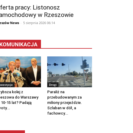
ferta pracy: Listonosz
amochodowy w Rzeszowie
eszów News
-
5 sierpnia 2026 06:14
KOMUNIKACJA
nwestycje
Drogi
ybsza kolej z
Paraliż na
zeszowa do Warszawy
przebudowanym za
 10-15 lat? Padają
miliony przejeździe.
oty...
Szlaban w dół, a
fachowcy...