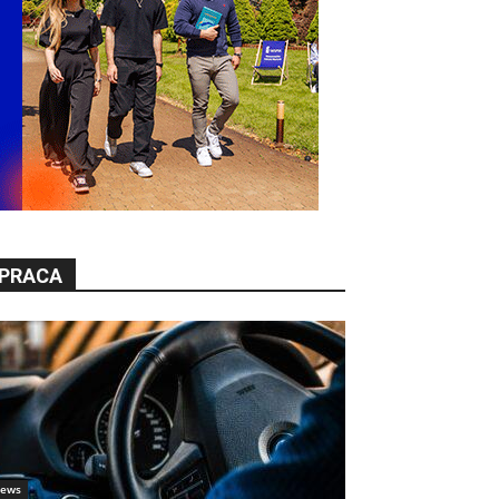
PRACA
ews