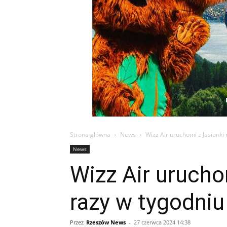
Strona główna
News
Wizz Air uruchomi z Jasionki
News
Wizz Air urucho
razy w tygodni
Przez
Rzeszów News
-
27 czerwca 2024 14:38