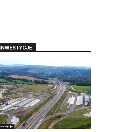
INWESTYCJE
nwestycje