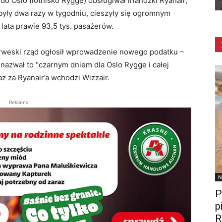
o Oslo (lotnisko Rygge) obsługiwał irlandzki Ryanair,
 były dwa razy w tygodniu, cieszyły się ogromnym
lata prawie 93,5 tys. pasażerów.
norweski rząd ogłosił wprowadzenie nowego podatku –
 nazwał to “czarnym dniem dla Oslo Rygge i całej
raz za Ryanair’a wchodzi Wizzair.
Reklama
N
P
p
R