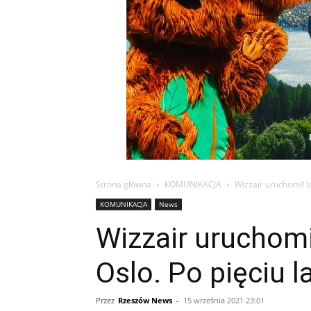
Strona główna
KOMUNIKACJA
Wizzair uruchomił lo
KOMUNIKACJA
News
Wizzair uruchomił
Oslo. Po pięciu 
Przez
Rzeszów News
-
15 września 2021 23:01