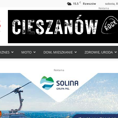
C
15.5
sobota, 8
Rzeszów
Reklama
BIZNES
MOTO
DOM, MIESZKANIE
ZDROWIE, URODA
Reklama