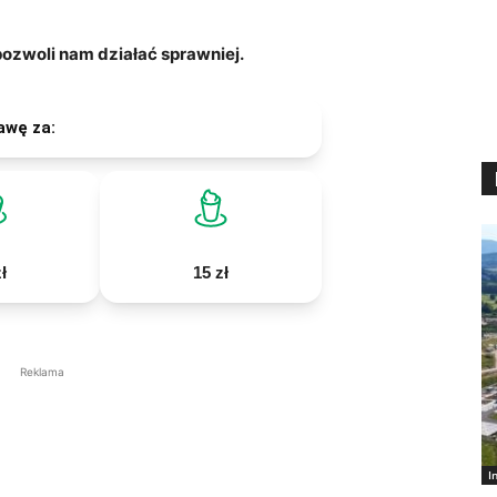
zwoli nam działać sprawniej.
awę za:
ł
15 zł
Reklama
I