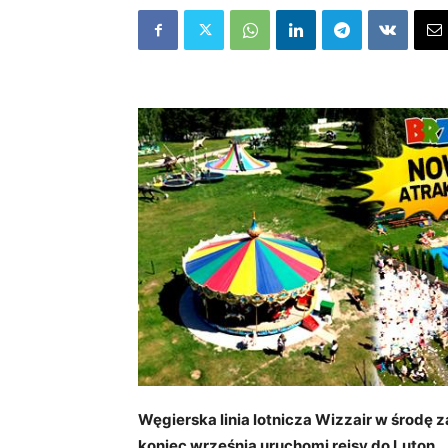
Węgierska linia lotnicza Wizzair w środę
koniec września uruchomi rejsy do Luton.