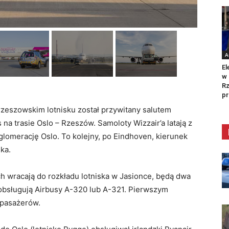
A
El
w 
Rz
pr
rzeszowskim lotnisku został przywitany salutem
a trasie Oslo – Rzeszów. Samoloty Wizzair’a latają z
glomerację Oslo. To kolejny, po Eindhoven, kierunek
ka.
ach wracają do rozkładu lotniska w Jasionce, będą dwa
ę obsługują Airbusy A-320 lub A-321. Pierwszym
 pasażerów.