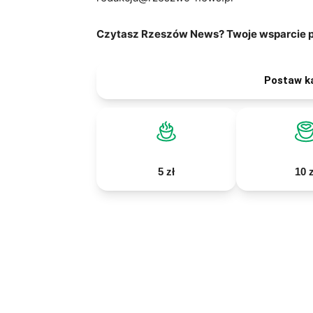
Czytasz Rzeszów News? Twoje wsparcie po
Postaw k
5 zł
10 z