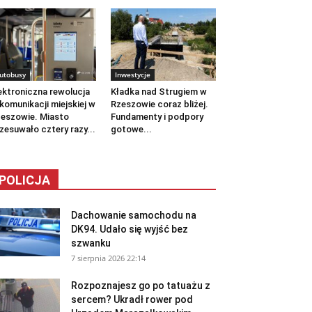
utobusy
Inwestycje
ektroniczna rewolucja
Kładka nad Strugiem w
komunikacji miejskiej w
Rzeszowie coraz bliżej.
eszowie. Miasto
Fundamenty i podpory
zesuwało cztery razy...
gotowe...
POLICJA
Dachowanie samochodu na
DK94. Udało się wyjść bez
szwanku
7 sierpnia 2026 22:14
Rozpoznajesz go po tatuażu z
sercem? Ukradł rower pod