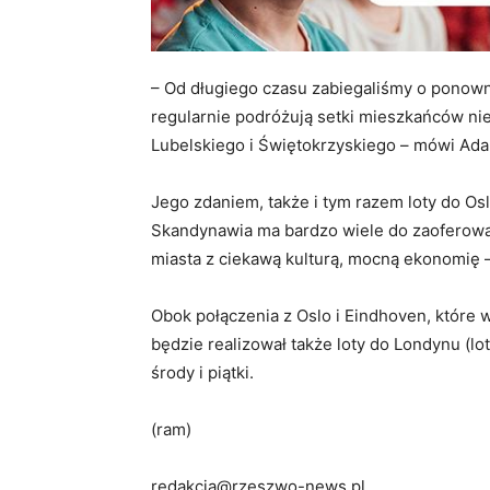
– Od długiego czasu zabiegaliśmy o ponown
regularnie podróżują setki mieszkańców nie
Lubelskiego i Świętokrzyskiego – mówi Ada
Jego zdaniem, także i tym razem loty do O
Skandynawia ma bardzo wiele do zaoferowan
miasta z ciekawą kulturą, mocną ekonomię
Obok połączenia z Oslo i Eindhoven, które 
będzie realizował także loty do Londynu (lot
środy i piątki.
(ram)
redakcja@rzeszwo-news.pl