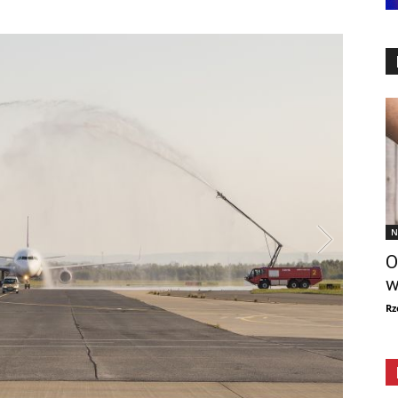
N
O
w
Rz