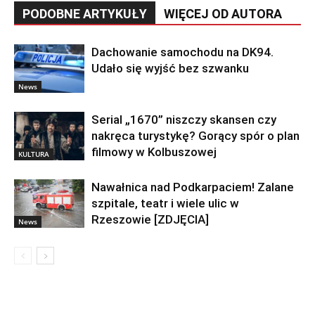
PODOBNE ARTYKUŁY
WIĘCEJ OD AUTORA
Dachowanie samochodu na DK94.
Udało się wyjść bez szwanku
News
Serial „1670” niszczy skansen czy
nakręca turystykę? Gorący spór o plan
filmowy w Kolbuszowej
KULTURA
Nawałnica nad Podkarpaciem! Zalane
szpitale, teatr i wiele ulic w
Rzeszowie [ZDJĘCIA]
News