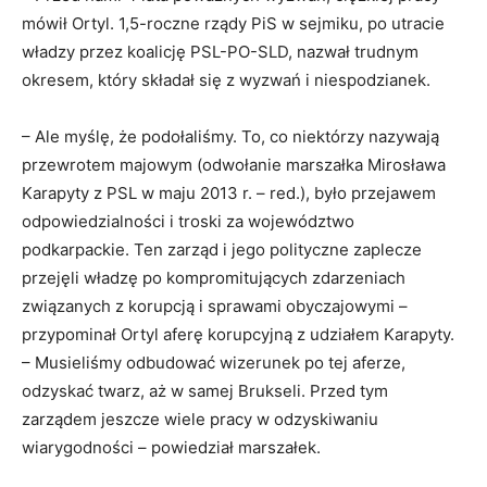
mówił Ortyl. 1,5-roczne rządy PiS w sejmiku, po utracie
władzy przez koalicję PSL-PO-SLD, nazwał trudnym
okresem, który składał się z wyzwań i niespodzianek.
– Ale myślę, że podołaliśmy. To, co niektórzy nazywają
przewrotem majowym (odwołanie marszałka Mirosława
Karapyty z PSL w maju 2013 r. – red.), było przejawem
odpowiedzialności i troski za województwo
podkarpackie. Ten zarząd i jego polityczne zaplecze
przejęli władzę po kompromitujących zdarzeniach
związanych z korupcją i sprawami obyczajowymi –
przypominał Ortyl aferę korupcyjną z udziałem Karapyty.
– Musieliśmy odbudować wizerunek po tej aferze,
odzyskać twarz, aż w samej Brukseli. Przed tym
zarządem jeszcze wiele pracy w odzyskiwaniu
wiarygodności – powiedział marszałek.