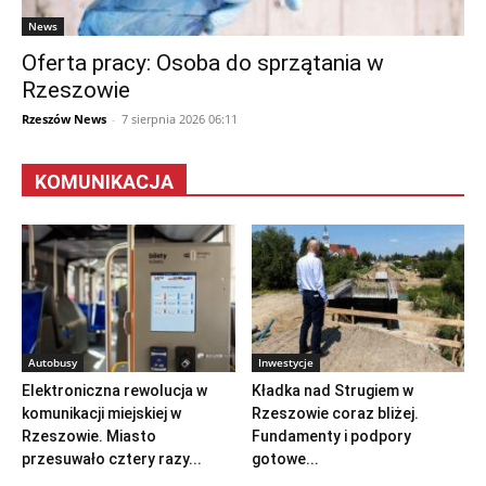
News
Oferta pracy: Osoba do sprzątania w
Rzeszowie
Rzeszów News
-
7 sierpnia 2026 06:11
KOMUNIKACJA
Autobusy
Inwestycje
Elektroniczna rewolucja w
Kładka nad Strugiem w
komunikacji miejskiej w
Rzeszowie coraz bliżej.
Rzeszowie. Miasto
Fundamenty i podpory
przesuwało cztery razy...
gotowe...