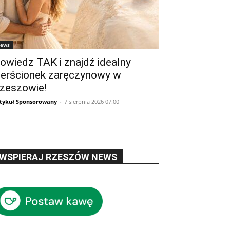
ews
owiedz TAK i znajdź idealny
ierścionek zaręczynowy w
zeszowie!
tykuł Sponsorowany
-
7 sierpnia 2026 07:00
WSPIERAJ RZESZÓW NEWS