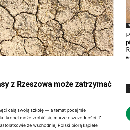
N
P
p
R
Ar
lasy z Rzeszowa może zatrzymać
chęci całą swoją szkołę — a temat podejmie
ilku kropel może zrobić się morze oszczędności. Z
astolatkowie ze wschodniej Polski biorą kąpiele