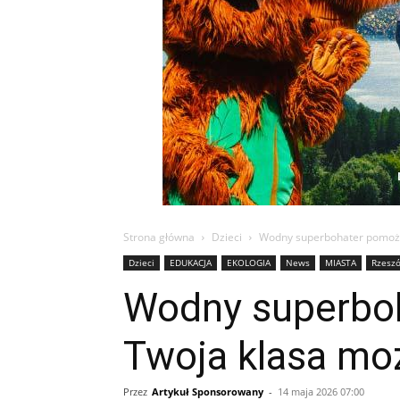
Strona główna
Dzieci
Wodny superbohater pomoże 
Dzieci
EDUKACJA
EKOLOGIA
News
MIASTA
Rzesz
Wodny superbo
Twoja klasa moż
Przez
Artykuł Sponsorowany
-
14 maja 2026 07:00