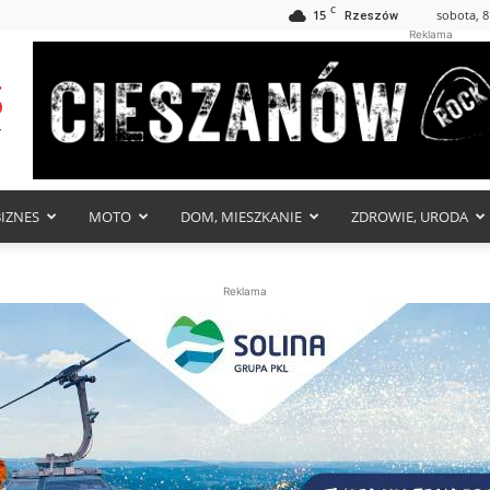
C
15
sobota, 8
Rzeszów
Reklama
BIZNES
MOTO
DOM, MIESZKANIE
ZDROWIE, URODA
Reklama