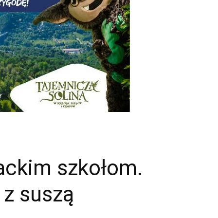
ackim szkołom.
 z suszą