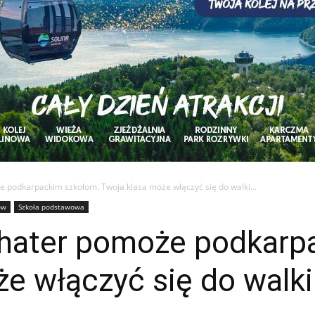
podkarpackim szkołom. Twoja klasa może włączyć się do walki...
ów
Szkoła podstawowa
hater pomoże podkarp
e włączyć się do walki