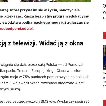
O
zę, która przyda im się w życiu, nauczyciele
w
wie przekazać. Rusza bezpłatny program edukacyjny
Rz
województwa podkarpackiego mogą już zgłaszać się
odoodporni.edu.pl
.
ją z telewizji. Widać ją z okna
ciągnie się dziś przez całą Polskę — od Pomorza,
A
dkarpacie. To dane Europejskiego Obserwatorium
El
oczątku maja w 75% punktach pomiarowych na polskich
w 
Rz
 w ośmiu województwach rozesłano niedawno Alert
pr
łanymi suszą.
wet bez ostrzegawczych SMS-ów. Wystarczy spojrzeć