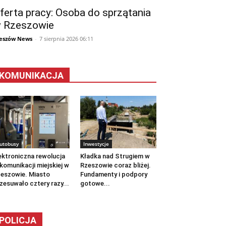
ferta pracy: Osoba do sprzątania
 Rzeszowie
eszów News
-
7 sierpnia 2026 06:11
KOMUNIKACJA
utobusy
Inwestycje
ektroniczna rewolucja
Kładka nad Strugiem w
komunikacji miejskiej w
Rzeszowie coraz bliżej.
eszowie. Miasto
Fundamenty i podpory
zesuwało cztery razy...
gotowe...
POLICJA