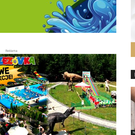
Reklama
N