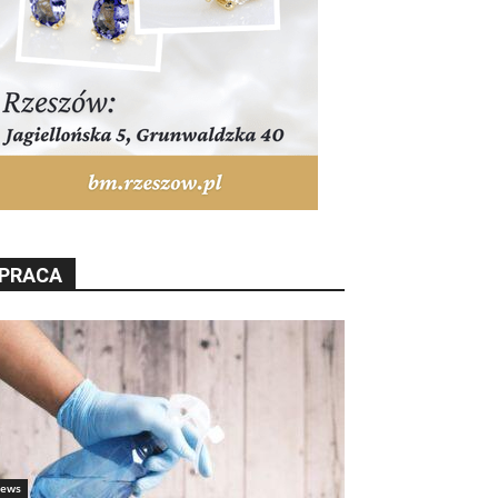
PRACA
ews