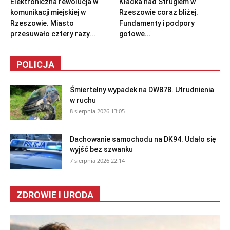
Elektroniczna rewolucja w
Kładka nad Strugiem w
komunikacji miejskiej w
Rzeszowie coraz bliżej.
Rzeszowie. Miasto
Fundamenty i podpory
przesuwało cztery razy...
gotowe...
POLICJA
Śmiertelny wypadek na DW878. Utrudnienia
w ruchu
8 sierpnia 2026 13:05
Dachowanie samochodu na DK94. Udało się
wyjść bez szwanku
7 sierpnia 2026 22:14
ZDROWIE I URODA