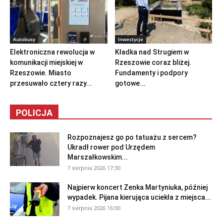
Autobusy
Inwestycje
Elektroniczna rewolucja w
Kładka nad Strugiem w
komunikacji miejskiej w
Rzeszowie coraz bliżej.
Rzeszowie. Miasto
Fundamenty i podpory
przesuwało cztery razy...
gotowe...
POLICJA
Rozpoznajesz go po tatuażu z sercem?
Ukradł rower pod Urzędem
Marszałkowskim...
7 sierpnia 2026 17:30
Najpierw koncert Zenka Martyniuka, później
wypadek. Pijana kierująca uciekła z miejsca...
7 sierpnia 2026 16:00