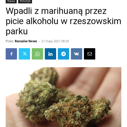
News
POLICJA
Wpadli z marihuaną przez
picie alkoholu w rzeszowskim
parku
Przez
Rzeszów News
-
21 maja 2021 08:20