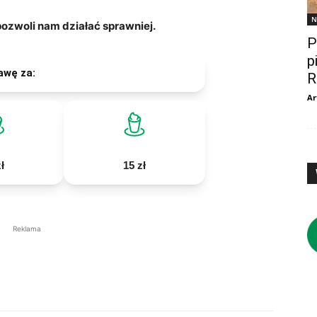
N
zwoli nam działać sprawniej.
P
p
awę za:
R
Ar
ł
15 zł
Reklama