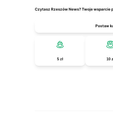
Czytasz Rzeszów News? Twoje wsparcie po
Postaw k
5 zł
10 z