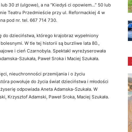
 lub 30 zł (ulgowe), a na “Kiedyś ci opowiem…” 50 lub
enie Teatru Przedmieście przy ul. Reformackiej 4 w
a pod nr. tel. 667 714 730.
ę do dzieciństwa, którego krajobraz wypełniony
olesnymi. W tle tej historii są burzliwe lata 80.,
majowe i cień Czarnobyla. Spektakl wyreżyserowała
damska-Szukała, Paweł Sroka i Maciej Szukała.
ci, nieuchronności przemijania i o życiu
która powołuje do życia świat dzieciństwa i młodości
reżyserię odpowiada
Aneta Adamska-Szukała. W
ki, Krzysztof Adamski, Paweł Sroka, Maciej Szukała.