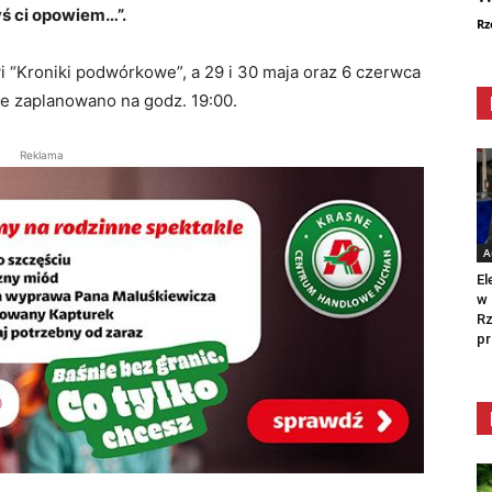
yś ci opowiem…”.
Rz
 “Kroniki podwórkowe”, a 29 i 30 maja oraz 6 czerwca
le zaplanowano na godz. 19:00.
Reklama
A
El
w 
Rz
pr