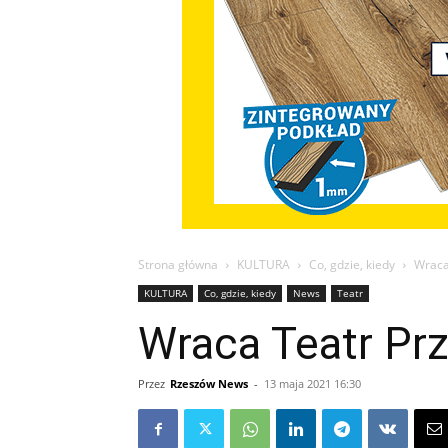
Strona główna
KULTURA
Co, gdzie, kiedy
Wraca
KULTURA
Co, gdzie, kiedy
News
Teatr
Wraca Teatr Prz
Przez
Rzeszów News
-
13 maja 2021 16:30