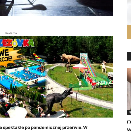
Reklama
N
O
e spektakle po pandemicznej przerwie. W
w