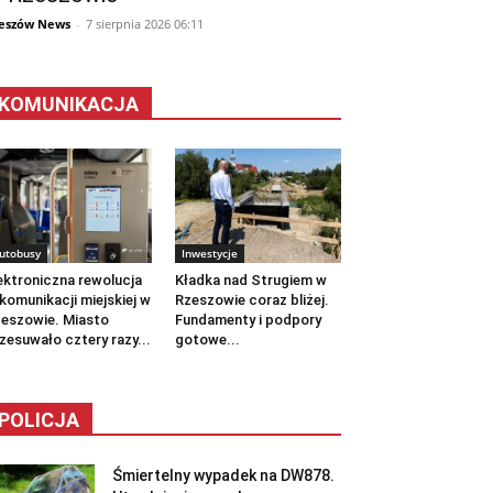
eszów News
-
7 sierpnia 2026 06:11
KOMUNIKACJA
utobusy
Inwestycje
ektroniczna rewolucja
Kładka nad Strugiem w
komunikacji miejskiej w
Rzeszowie coraz bliżej.
eszowie. Miasto
Fundamenty i podpory
zesuwało cztery razy...
gotowe...
POLICJA
Śmiertelny wypadek na DW878.