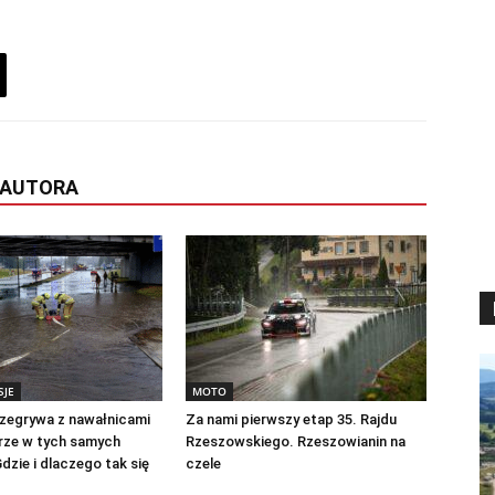
 AUTORA
JE
MOTO
zegrywa z nawałnicami
Za nami pierwszy etap 35. Rajdu
rze w tych samych
Rzeszowskiego. Rzeszowianin na
dzie i dlaczego tak się
czele