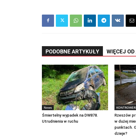
PODOBNE ARTYKUŁY
WIĘCEJ OD
News
KONTROWERS
Śmiertelny wypadek na DW878.
Rzeszów pr
Utrudnienia w ruchu
w dużej mie
punktach. G
dzieje?