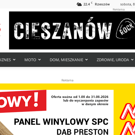
C
22.4
sobota, 8
Rzeszów
Reklama
BIZNES
MOTO
DOM, MIESZKANIE
ZDROWIE, URODA
Reklama