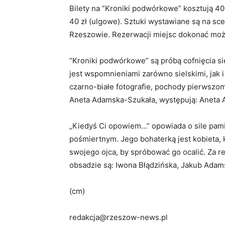
Bilety na “Kroniki podwórkowe” kosztują 40
40 zł (ulgowe). Sztuki wystawiane są na sc
Rzeszowie. Rezerwacji miejsc dokonać możn
“Kroniki podwórkowe” są próbą cofnięcia si
jest wspomnieniami zarówno sielskimi, jak i b
czarno-białe fotografie, pochody pierwszo
Aneta Adamska-Szukała, występują: Aneta A
„Kiedyś Ci opowiem…” opowiada o sile pamię
pośmiertnym. Jego bohaterką jest kobieta, 
swojego ojca, by spróbować go ocalić. Za 
obsadzie są
: Iwona Błądzińska, Jakub Adams
(cm)
redakcja@rzeszow-news.pl