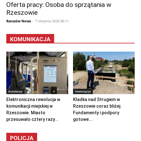
Oferta pracy: Osoba do sprzątania w
Rzeszowie
Rzeszów News
-
7 sierpnia 2026 06:11
KOMUNIKACJA
Autobusy
Inwestycje
Elektroniczna rewolucja w
Kładka nad Strugiem w
komunikacji miejskiej w
Rzeszowie coraz bliżej.
Rzeszowie. Miasto
Fundamenty i podpory
przesuwało cztery razy...
gotowe...
POLICJA