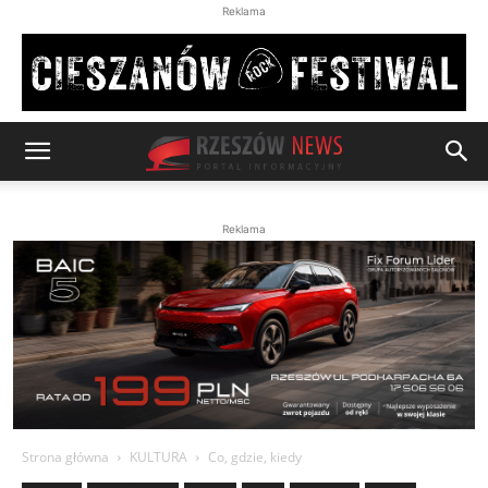
Reklama
Reklama
Strona główna
KULTURA
Co, gdzie, kiedy