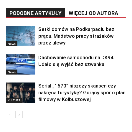
PODOBNE ARTYKUŁY
WIĘCEJ OD AUTORA
Setki domów na Podkarpaciu bez
prądu. Mnóstwo pracy strażaków
przez ulewy
News
Dachowanie samochodu na DK94.
Udało się wyjść bez szwanku
News
Serial „1670” niszczy skansen czy
nakręca turystykę? Gorący spór o plan
filmowy w Kolbuszowej
KULTURA