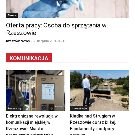
News
Oferta pracy: Osoba do sprzątania w
Rzeszowie
Rzeszów News
-
7 sierpnia 2026 06:11
KOMUNIKACJA
Autobusy
Inwestycje
Elektroniczna rewolucja w
Kładka nad Strugiem w
komunikacji miejskiej w
Rzeszowie coraz bliżej.
Rzeszowie. Miasto
Fundamenty i podpory