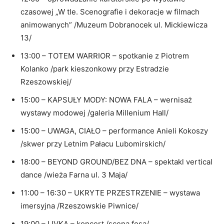
czasowej „W tle. Scenografie i dekoracje w filmach
animowanych” /Muzeum Dobranocek ul. Mickiewicza
13/
13:00 – TOTEM WARRIOR – spotkanie z Piotrem
Kolanko /park kieszonkowy przy Estradzie
Rzeszowskiej/
15:00 – KAPSUŁY MODY: NOWA FALA – wernisaż
wystawy modowej /galeria Millenium Hall/
15:00 – UWAGA, CIAŁO – performance Anieli Kokoszy
/skwer przy Letnim Pałacu Lubomirskich/
18:00 – BEYOND GROUND/BEZ DNA – spektakl vertical
dance /wieża Farna ul. 3 Maja/
11:00 – 16:30 – UKRYTE PRZESTRZENIE – wystawa
imersyjna /Rzeszowskie Piwnice/
19:00 – LIVKA – koncert /scena fosa/