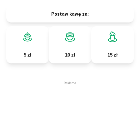
Postaw kawę za:
5 zł
10 zł
15 zł
Reklama