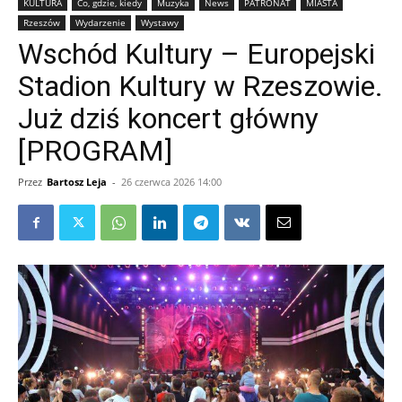
KULTURA
Co, gdzie, kiedy
Muzyka
News
PATRONAT
MIASTA
Rzeszów
Wydarzenie
Wystawy
Wschód Kultury – Europejski
Stadion Kultury w Rzeszowie.
Już dziś koncert główny
[PROGRAM]
Przez
Bartosz Leja
-
26 czerwca 2026 14:00