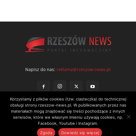
Napisz do nas:
reklama@rzeszow-news.pl
Korzystamy z plików cookies (tzw. ciasteczka) do technicznej
obsługi strony rzeszow-news.pl. W publikowanych przez nas
materiałach mogą znajdować się treści pochodzące z innych
serwisów, które we własnym imieniu używają cookies, np.
Kontakt
Polityka prywatności
Regulamin portalu
Facebook, Youtube i Instagram.
© NEWS Sp. z o.o. - wydawca portalu Rzeszów News. Wszystkie prawa
Zgoda
Dowiedz się więcej
zastrzeżone. Tel.: 601 97 55 30