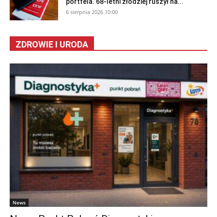
portfela. 68-letni złodziej ruszył na...
6 sierpnia 2026 10:00
ZDROWIE I URODA
News