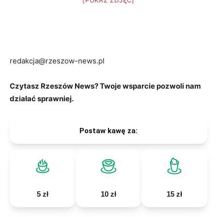
[POKAZ ZDJĘĆ]
redakcja@rzeszow-news.pl
Czytasz Rzeszów News? Twoje wsparcie pozwoli nam
działać sprawniej.
Postaw kawę za:
5 zł
10 zł
15 zł