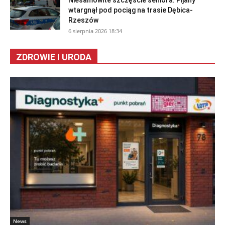
Niesamowite szczęście seniora. Pijany
wtargnął pod pociąg na trasie Dębica-
Rzeszów
6 sierpnia 2026 18:34
ZDROWIE I URODA
News