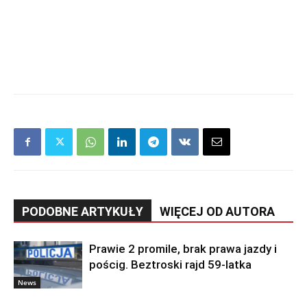
PODOBNE ARTYKUŁY
WIĘCEJ OD AUTORA
Prawie 2 promile, brak prawa jazdy i
pościg. Beztroski rajd 59-latka
News