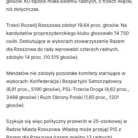
głosów. KO będzie miała siedmiu radnych, o trzech więcej
niż dotychczas.
Trzeci Rozwój Rzeszowa zdobył 19,64 proc. głosów. Na
kandydatów proprezydenckiego klubu głosowało 14 750
osób. Debiutujące w wyborach stowarzyszenie Razem
dla Rzeszowa do rady wprowadzi czterech radnych,
zdobyło 14 proc. (10 515 głosów).
Mandatów nie zdobyły pozostałe komitety startujące w
wyborach: Konfederacja i Bezpartyjni Samorządowcy
(6,91 proc., 5190 głosów), PSL-Trzecia Droga (4,62 proc.,
3468 głosów) i Ruch Obrony Polski (1,60 proc., 1201
głosów).
Szykuje się więc polityczny przewrót w 25-osobowej w
Radzie Miasta Rzeszowa. Władzę może przejąć PiS z
Razem dla Rzeszowa (razem mieliby 13 radnych).