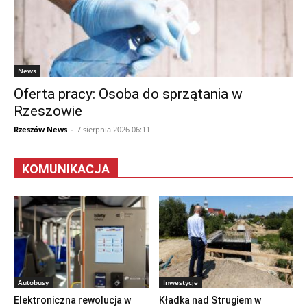
News
Oferta pracy: Osoba do sprzątania w
Rzeszowie
Rzeszów News
-
7 sierpnia 2026 06:11
KOMUNIKACJA
Autobusy
Inwestycje
Elektroniczna rewolucja w
Kładka nad Strugiem w