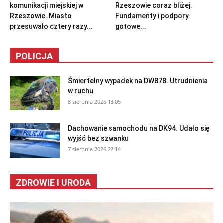
komunikacji miejskiej w
Rzeszowie coraz bliżej.
Rzeszowie. Miasto
Fundamenty i podpory
przesuwało cztery razy...
gotowe...
POLICJA
Śmiertelny wypadek na DW878. Utrudnienia
w ruchu
8 sierpnia 2026 13:05
Dachowanie samochodu na DK94. Udało się
wyjść bez szwanku
7 sierpnia 2026 22:14
ZDROWIE I URODA