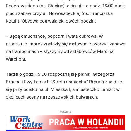
Paderewskiego (os. Słocina), a drugi – o godz. 16:00 obok
placu zabaw przy ul. Nowosądeckiej (os. Franciszka
Kotuli). Obydwa potrwają ok. dwóch godzin.
– Będą dmuchańce, popcorn i wata cukrowa. W
programie imprez znalazły się malowanie twarzy i zabawa
na trampolinach – słyszymy od sztabowców Marcina
Warchoła.
Także o godz. 15:00 rozpoczną się pikniki Grzegorza
Brauna i Ewy Leniart. “Strefa uśmiechu” Brauna znajdzie
się przy boisku na ul. Mieszka I, a miasteczko Leniart w
okolicach sceny na rzeszowskich bulwarach.
Reklama