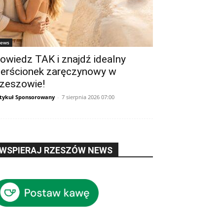
ews
owiedz TAK i znajdź idealny
ierścionek zaręczynowy w
zeszowie!
tykuł Sponsorowany
-
7 sierpnia 2026 07:00
WSPIERAJ RZESZÓW NEWS