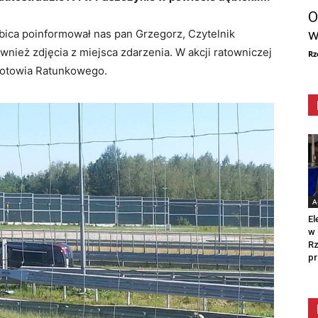
O
w
ica poinformował nas pan Grzegorz, Czytelnik
ież zdjęcia z miejsca zdarzenia. W akcji ratowniczej
Rz
ogotowia Ratunkowego.
A
El
w 
Rz
pr