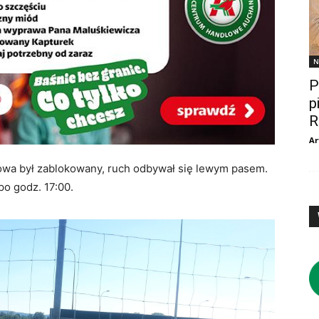
N
P
p
R
Ar
wa był zablokowany, ruch odbywał się lewym pasem.
po godz. 17:00.