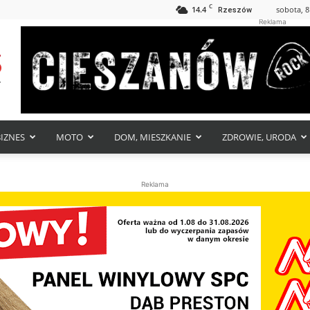
C
14.4
sobota, 8
Rzeszów
Reklama
BIZNES
MOTO
DOM, MIESZKANIE
ZDROWIE, URODA
Reklama