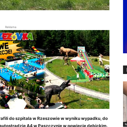
Reklama
 trafili do szpitala w Rzeszowie w wyniku wypadku, do
N
a autostradzie A4 w Paszczynie w powiecie dębickim.