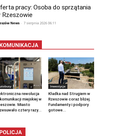
ferta pracy: Osoba do sprzątania
 Rzeszowie
eszów News
-
7 sierpnia 2026 06:11
KOMUNIKACJA
utobusy
Inwestycje
ektroniczna rewolucja
Kładka nad Strugiem w
komunikacji miejskiej w
Rzeszowie coraz bliżej.
eszowie. Miasto
Fundamenty i podpory
zesuwało cztery razy...
gotowe...
POLICJA