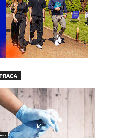
PRACA
ews