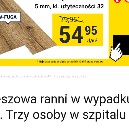
 w wypadku na autostradzie A4. Trzy osoby w szpitalu
szowa ranni w wypadk
. Trzy osoby w szpitalu