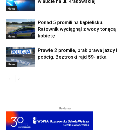
w aucie na ul. Krakowskiej
News
Ponad 5 promili na kąpielisku.
Ratownik wyciągnął z wody tonącą
kobietę
News
Prawie 2 promile, brak prawa jazdy i
pościg. Beztroski rajd 59-latka
News
Reklama