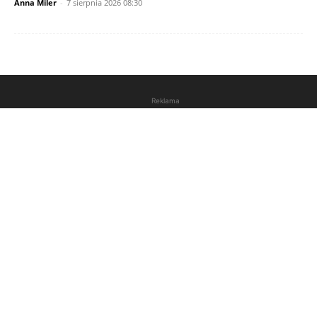
Anna Miler
-
7 sierpnia 2026 08:30
Reklama