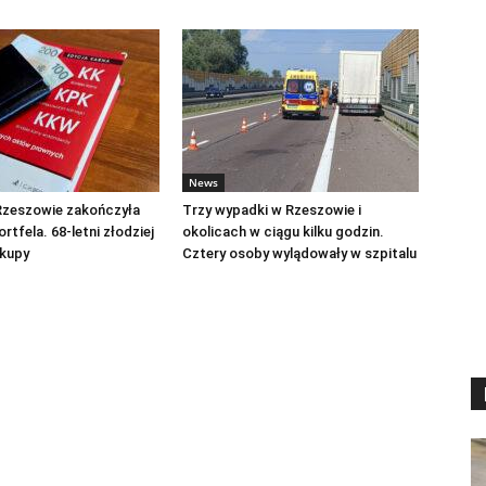
News
Rzeszowie zakończyła
Trzy wypadki w Rzeszowie i
ortfela. 68-letni złodziej
okolicach w ciągu kilku godzin.
akupy
Cztery osoby wylądowały w szpitalu