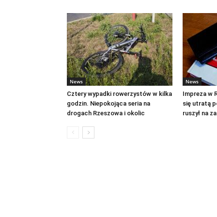
News
News
Cztery wypadki rowerzystów w kilka
Impreza w 
godzin. Niepokojąca seria na
się utratą p
drogach Rzeszowa i okolic
ruszył na z