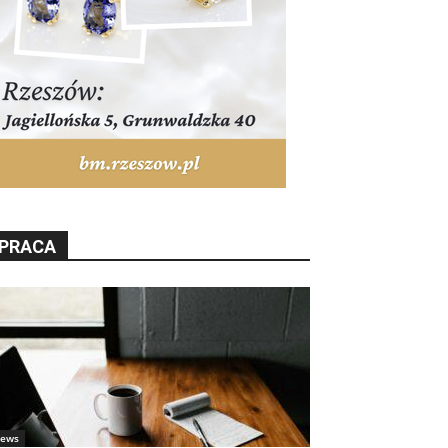
PRACA
ews