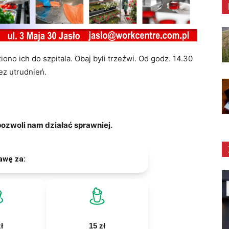
ono ich do szpitala. Obaj byli trzeźwi. Od godz. 14.30
ez utrudnień.
zwoli nam działać sprawniej.
awę za:
ł
15 zł