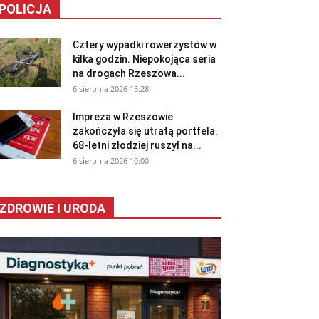
POLICJA
Cztery wypadki rowerzystów w
kilka godzin. Niepokojąca seria
na drogach Rzeszowa...
6 sierpnia 2026 15:28
Impreza w Rzeszowie
zakończyła się utratą portfela.
68-letni złodziej ruszył na...
6 sierpnia 2026 10:00
ZDROWIE I URODA