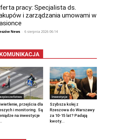
ferta pracy: Specjalista ds.
akupów i zarządzania umowami w
asionce
eszów News
-
6 sierpnia 2026 06:14
KOMUNIKACJA
ezpieczeństwo
Inwestycje
wietlenie, przejścia dla
Szybsza kolej z
eszych i monitoring. Są
Rzeszowa do Warszawy
eniądze na inwestycje
za 10-15 lat? Padają
..
kwoty...