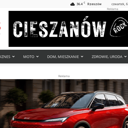
C
36.4
czwartek, 6
Rzeszów
Reklama
BIZNES
MOTO
DOM, MIESZKANIE
ZDROWIE, URODA
Reklama