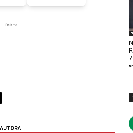
Reklama
N
N
R
7
Ar
 AUTORA