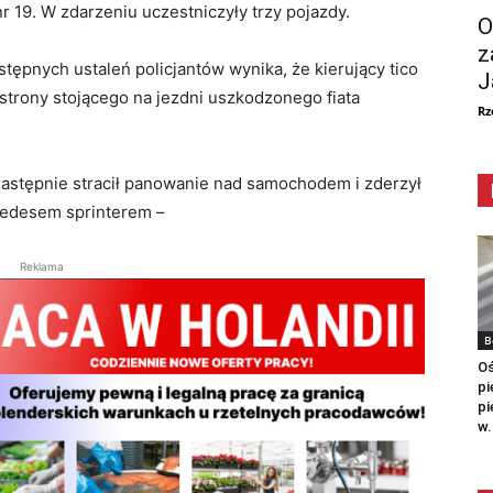
 19. W zdarzeniu uczestniczyły trzy pojazdy.
O
z
tępnych ustaleń policjantów wynika, że kierujący tico
J
strony stojącego na jezdni uszkodzonego fiata
Rz
astępnie stracił panowanie nad samochodem i zderzył
cedesem sprinterem –
Reklama
B
Oś
pi
pi
w.