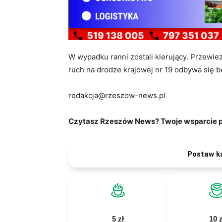
W wypadku ranni zostali kierujący. Przewiezi
ruch na drodze krajowej nr 19 odbywa się b
redakcja@rzeszow-news.pl
Czytasz Rzeszów News? Twoje wsparcie po
Postaw k
5 zł
10 z