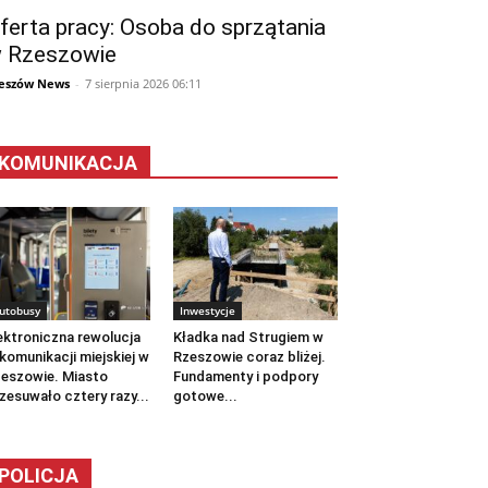
ferta pracy: Osoba do sprzątania
 Rzeszowie
eszów News
-
7 sierpnia 2026 06:11
KOMUNIKACJA
utobusy
Inwestycje
ektroniczna rewolucja
Kładka nad Strugiem w
komunikacji miejskiej w
Rzeszowie coraz bliżej.
eszowie. Miasto
Fundamenty i podpory
zesuwało cztery razy...
gotowe...
POLICJA