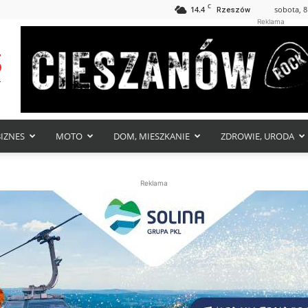
C
14.4
sobota, 8
Rzeszów
Reklama
BIZNES
MOTO
DOM, MIESZKANIE
ZDROWIE, URODA
Reklama