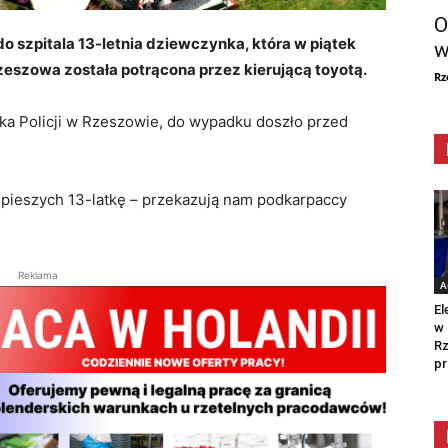
O
do szpitala 13-letnia dziewczynka, która w piątek
w
eszowa została potrącona przez kierującą toyotą.
Rz
 Policji w Rzeszowie, do wypadku doszło przed
la pieszych 13-latkę – przekazują nam podkarpaccy
Reklama
A
El
w 
Rz
pr