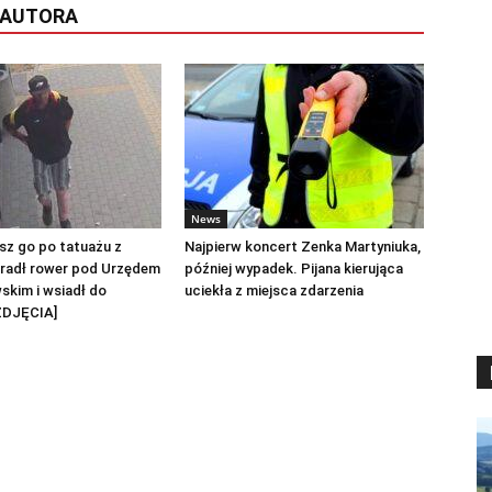
 AUTORA
News
sz go po tatuażu z
Najpierw koncert Zenka Martyniuka,
radł rower pod Urzędem
później wypadek. Pijana kierująca
skim i wsiadł do
uciekła z miejsca zdarzenia
ZDJĘCIA]