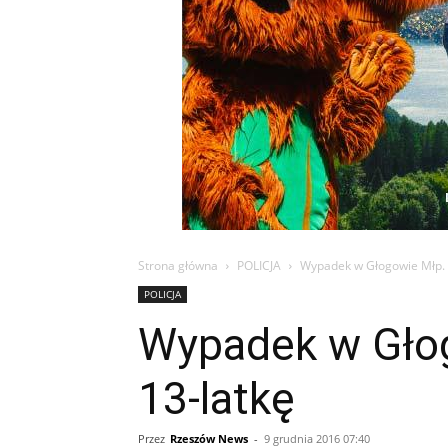
Strona główna
POLICJA
Wypadek w Głogowie Młp. K
POLICJA
Wypadek w Głogo
13-latkę
Przez
Rzeszów News
-
9 grudnia 2016 07:40