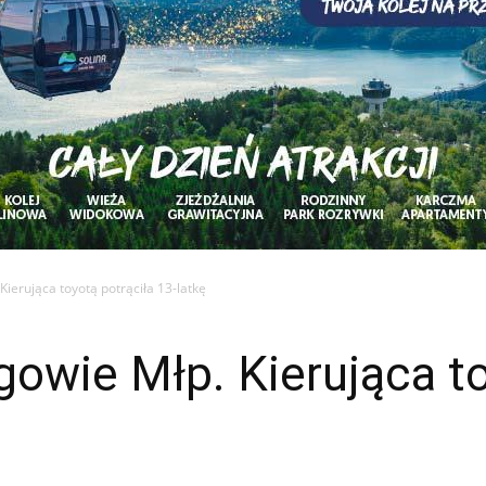
ierująca toyotą potrąciła 13-latkę
wie Młp. Kierująca to