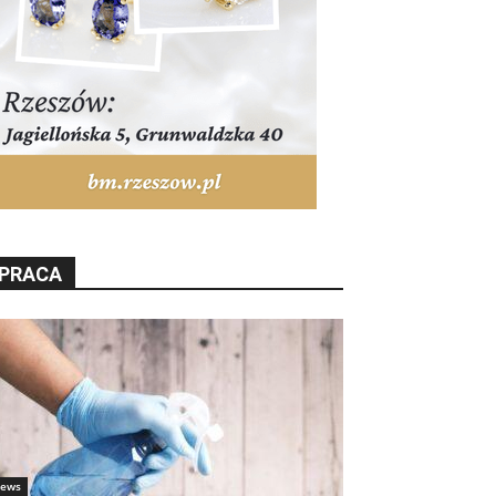
PRACA
ews