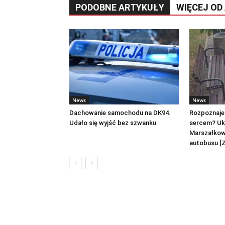
PODOBNE ARTYKUŁY
WIĘCEJ OD
News
News
Dachowanie samochodu na DK94.
Rozpoznaje
Udało się wyjść bez szwanku
sercem? Uk
Marszałkow
autobusu [