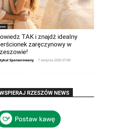
ews
owiedz TAK i znajdź idealny
ierścionek zaręczynowy w
zeszowie!
tykuł Sponsorowany
-
7 sierpnia 2026 07:00
WSPIERAJ RZESZÓW NEWS