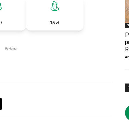
ł
15 zł
N
P
p
R
Reklama
Ar