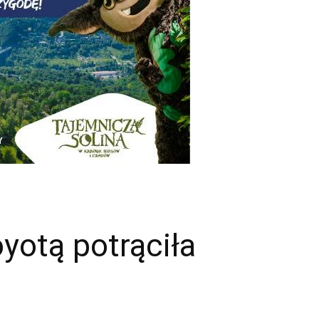
yotą potrąciła