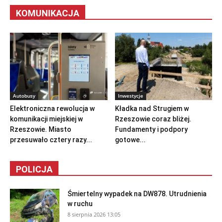
KOMUNIKACJA
Autobusy
Inwestycje
Elektroniczna rewolucja w
Kładka nad Strugiem w
komunikacji miejskiej w
Rzeszowie coraz bliżej.
Rzeszowie. Miasto
Fundamenty i podpory
przesuwało cztery razy...
gotowe...
POLICJA
Śmiertelny wypadek na DW878. Utrudnienia
w ruchu
8 sierpnia 2026 13:05