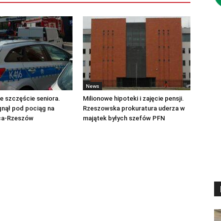
News
 szczęście seniora.
Milionowe hipoteki i zajęcie pensji.
gnął pod pociąg na
Rzeszowska prokuratura uderza w
ica-Rzeszów
majątek byłych szefów PFN