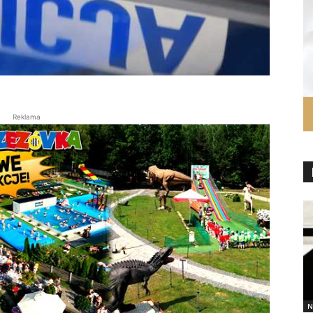
Reklama
N