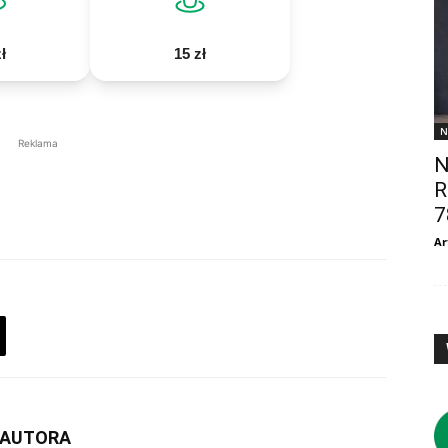
ł
15 zł
N
Reklama
N
R
7
Ar
 AUTORA