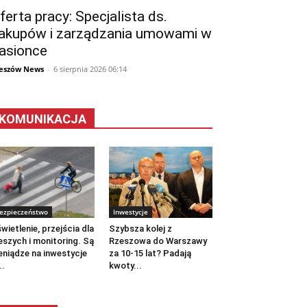
ferta pracy: Specjalista ds.
akupów i zarządzania umowami w
asionce
eszów News
-
6 sierpnia 2026 06:14
KOMUNIKACJA
ezpieczeństwo
Inwestycje
wietlenie, przejścia dla
Szybsza kolej z
eszych i monitoring. Są
Rzeszowa do Warszawy
eniądze na inwestycje
za 10-15 lat? Padają
..
kwoty...