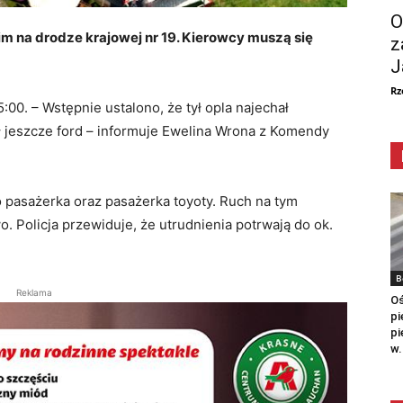
O
na drodze krajowej nr 19. Kierowcy muszą się
z
J
Rz
00. – Wstępnie ustalono, że tył opla najechał
ł jeszcze ford – informuje Ewelina Wrona z Komendy
o pasażerka oraz pasażerka toyoty. Ruch na tym
. Policja przewiduje, że utrudnienia potrwają do ok.
B
Reklama
Oś
pi
pi
w.