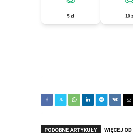
5 zł
10 z
PODOBNE ARTYKUŁY
WIĘCEJ OD