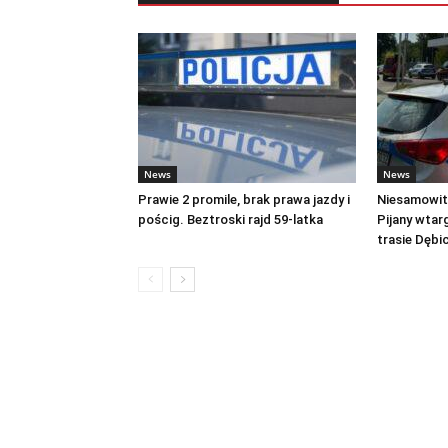
News
News
Prawie 2 promile, brak prawa jazdy i
Niesamowite
pościg. Beztroski rajd 59-latka
Pijany wtar
trasie Dęb