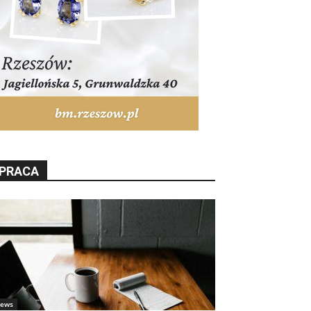
PRACA
ews