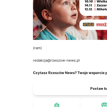
(ram)
redakcja@rzeszow-news.pl
Czytasz Rzeszów News? Twoje wsparcie po
Postaw k