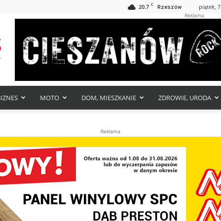
C
20.7
piątek, 7
Rzeszów
Reklama
BIZNES
MOTO
DOM, MIESZKANIE
ZDROWIE, URODA
Reklama