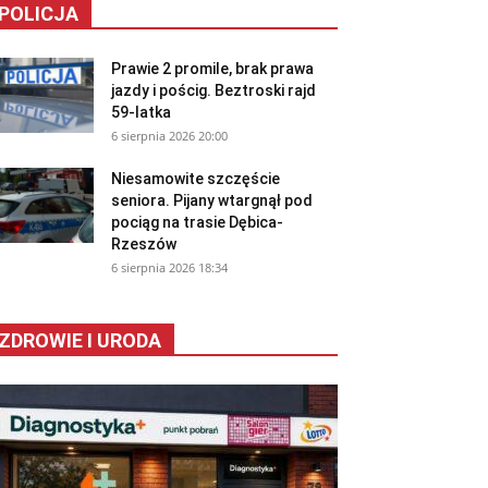
POLICJA
Prawie 2 promile, brak prawa
jazdy i pościg. Beztroski rajd
59-latka
6 sierpnia 2026 20:00
Niesamowite szczęście
seniora. Pijany wtargnął pod
pociąg na trasie Dębica-
Rzeszów
6 sierpnia 2026 18:34
ZDROWIE I URODA