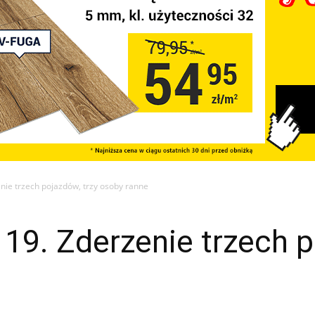
ie trzech pojazdów, trzy osoby ranne
9. Zderzenie trzech p