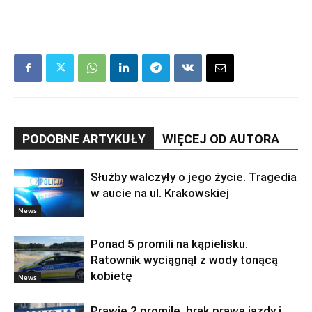
PODOBNE ARTYKUŁY
WIĘCEJ OD AUTORA
Służby walczyły o jego życie. Tragedia
w aucie na ul. Krakowskiej
News
Ponad 5 promili na kąpielisku.
Ratownik wyciągnął z wody tonącą
kobietę
News
Prawie 2 promile, brak prawa jazdy i