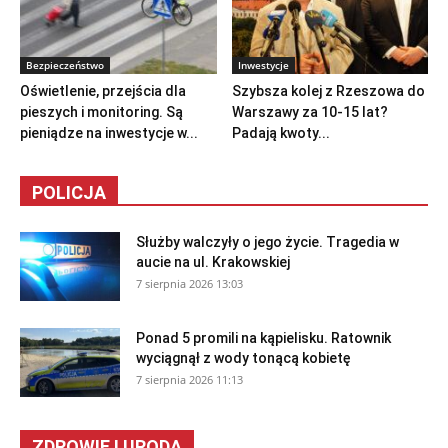
Bezpieczeństwo
Inwestycje
Oświetlenie, przejścia dla
Szybsza kolej z Rzeszowa do
pieszych i monitoring. Są
Warszawy za 10-15 lat?
pieniądze na inwestycje w...
Padają kwoty...
POLICJA
Służby walczyły o jego życie. Tragedia w
aucie na ul. Krakowskiej
7 sierpnia 2026 13:03
Ponad 5 promili na kąpielisku. Ratownik
wyciągnął z wody tonącą kobietę
7 sierpnia 2026 11:13
ZDROWIE I URODA