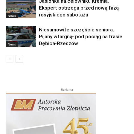
Jasionka na celowniku Kremla.
Ekspert ostrzega przed nową fazą
rosyjskiego sabotażu
News
Niesamowite szczęście seniora.
Pijany wtargnął pod pociąg na trasie
Dębica-Rzeszów
News
Reklama