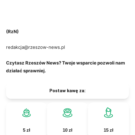
(RzN)
redakcja@rzeszow-news.pl
Czytasz Rzeszów News? Twoje wsparcie pozwoli nam
działać sprawniej.
Postaw kawę za:
5 zł
10 zł
15 zł