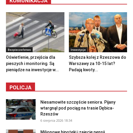
KOMUNIKACJA
Bezpieczeństwo
Inwestycje
Oświetlenie, przejścia dla
Szybsza kolej z Rzeszowa do
pieszych i monitoring. Są
Warszawy za 10-15 lat?
pieniądze na inwestycje w...
Padają kwoty...
POLICJA
Niesamowite szczęście seniora. Pijany
wtargnął pod pociąg na trasie Dębica-
Rzeszów
6 sierpnia 2026 18:34
Milionowe hipoteki i zajęcie pensji.