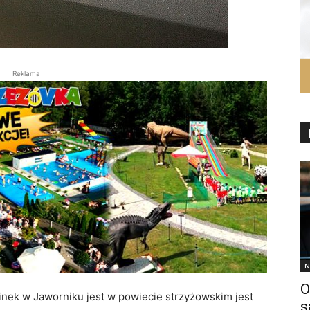
Reklama
N
O
inek w Jaworniku jest w powiecie strzyżowskim jest
s