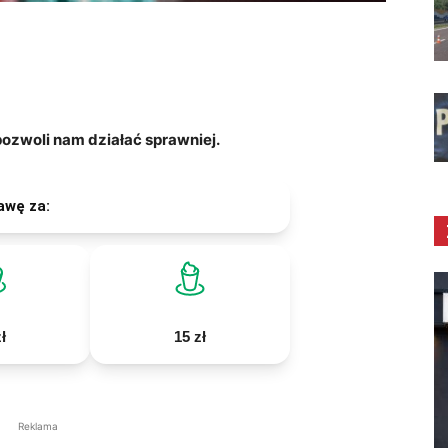
zwoli nam działać sprawniej.
awę za:
ł
15 zł
Reklama