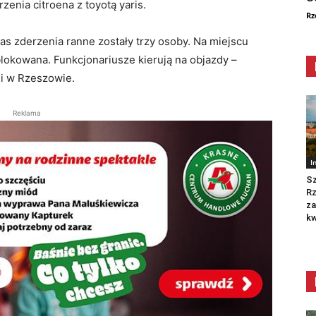
enia citroena z toyotą yaris.
Rz
as zderzenia ranne zostały trzy osoby. Na miejscu
ablokowana. Funkcjonariusze kierują na objazdy –
i w Rzeszowie.
Reklama
I
Sz
R
za
kw