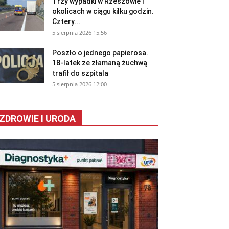
Trzy wypadki w Rzeszowie i
okolicach w ciągu kilku godzin.
Cztery...
5 sierpnia 2026 15:56
Poszło o jednego papierosa.
18-latek ze złamaną żuchwą
trafił do szpitala
5 sierpnia 2026 12:00
ZDROWIE I URODA