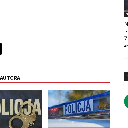
N
N
R
7
Ar
 AUTORA