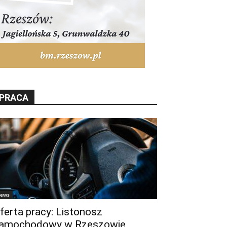
PRACA
ews
ferta pracy: Listonosz
amochodowy w Rzeszowie