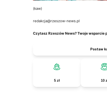
(kaw)
redakcja@rzeszow-news.pl
Czytasz Rzeszów News? Twoje wsparcie po
Postaw k
5 zł
10 z