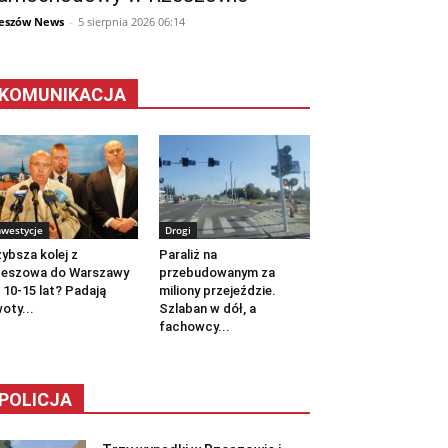
eszów News
-
5 sierpnia 2026 06:14
KOMUNIKACJA
nwestycje
Drogi
ybsza kolej z
Paraliż na
zeszowa do Warszawy
przebudowanym za
 10-15 lat? Padają
miliony przejeździe.
oty...
Szlaban w dół, a
fachowcy...
POLICJA