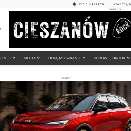
C
21.1
czwartek, 6
Rzeszów
Reklama
BIZNES
MOTO
DOM, MIESZKANIE
ZDROWIE, URODA
Reklama