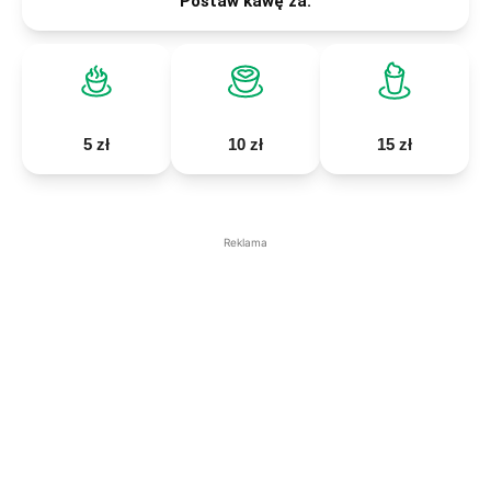
Postaw kawę za:
5 zł
10 zł
15 zł
Reklama