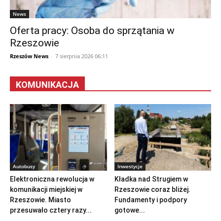
News
Oferta pracy: Osoba do sprzątania w
Rzeszowie
Rzeszów News
-
7 sierpnia 2026 06:11
KOMUNIKACJA
Autobusy
Inwestycje
Elektroniczna rewolucja w
Kładka nad Strugiem w
komunikacji miejskiej w
Rzeszowie coraz bliżej.
Rzeszowie. Miasto
Fundamenty i podpory
przesuwało cztery razy...
gotowe...