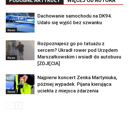
PODOBNE ARTYKUŁY
WIĘCEJ OD AUTORA
Dachowanie samochodu na DK94.
Udało się wyjść bez szwanku
News
Rozpoznajesz go po tatuażu z
sercem? Ukradł rower pod Urzędem
Marszałkowskim i wsiadł do autobusu
News
[ZDJĘCIA]
Najpierw koncert Zenka Martyniuka,
później wypadek. Pijana kierująca
uciekła z miejsca zdarzenia
News