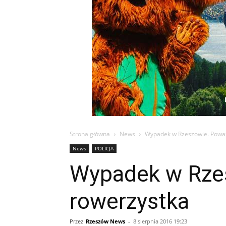
Strona główna
News
Wypadek w Rzeszowie. Poważ
News
POLICJA
Wypadek w Rzes
rowerzystka
Przez
Rzeszów News
-
8 sierpnia 2016 19:23