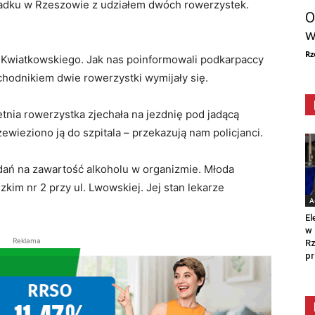
padku w Rzeszowie z udziałem dwóch rowerzystek.
O
w
Rz
. Kwiatkowskiego. Jak nas poinformowali podkarpaccy
 chodnikiem dwie rowerzystki wymijały się.
tnia rowerzystka zjechała na jezdnię pod jadącą
zewieziono ją do szpitala – przekazują nam policjanci.
dań na zawartość alkoholu w organizmie. Młoda
kim nr 2 przy ul. Lwowskiej. Jej stan lekarze
A
El
w 
Reklama
Rz
pr