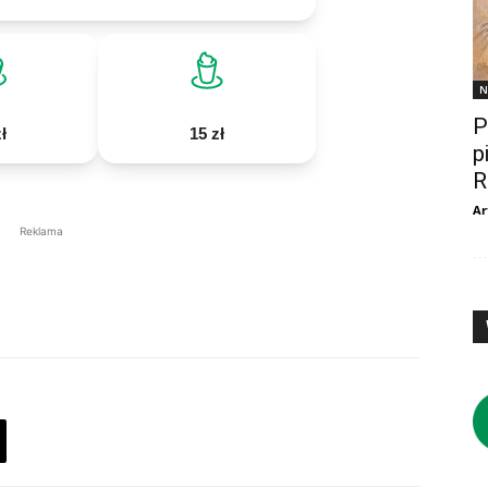
N
P
ł
15 zł
p
R
Ar
Reklama