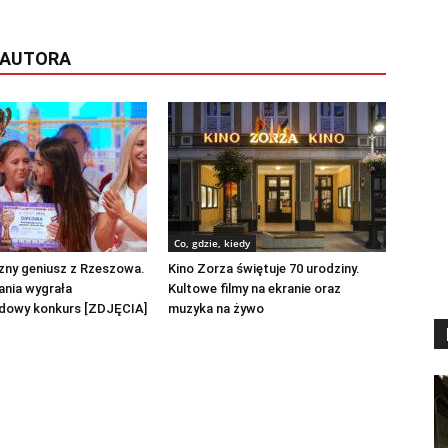
 AUTORA
Co, gdzie, kiedy
ny geniusz z Rzeszowa.
Kino Zorza świętuje 70 urodziny.
lania wygrała
Kultowe filmy na ekranie oraz
dowy konkurs [ZDJĘCIA]
muzyka na żywo