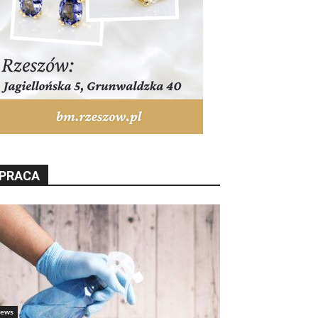
PRACA
ews