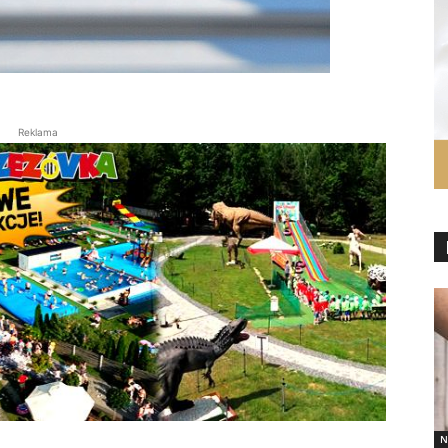
Reklama
N