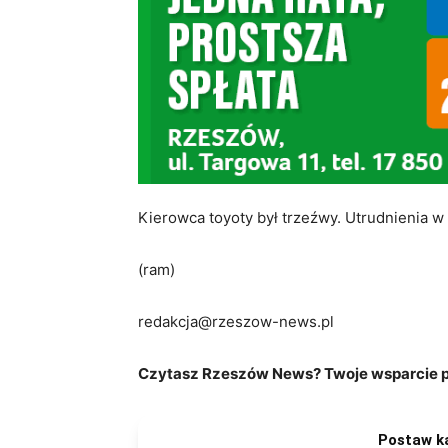
Kierowca toyoty był trzeźwy. Utrudnienia w
(ram)
redakcja@rzeszow-news.pl
Czytasz Rzeszów News? Twoje wsparcie po
Postaw k