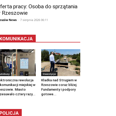
ferta pracy: Osoba do sprzątania
 Rzeszowie
eszów News
-
7 sierpnia 2026 06:11
KOMUNIKACJA
utobusy
Inwestycje
ektroniczna rewolucja
Kładka nad Strugiem w
komunikacji miejskiej w
Rzeszowie coraz bliżej.
eszowie. Miasto
Fundamenty i podpory
zesuwało cztery razy...
gotowe...
POLICJA