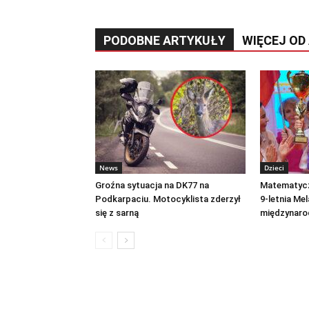
PODOBNE ARTYKUŁY
WIĘCEJ OD
News
Dzieci
Groźna sytuacja na DK77 na
Matematycz
Podkarpaciu. Motocyklista zderzył
9-letnia Me
się z sarną
międzynaro