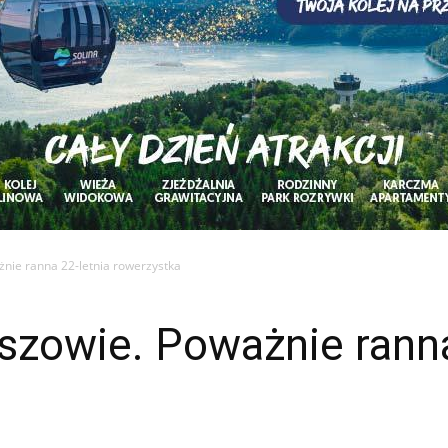
nie ranna 22-letnia rowerzystka
zowie. Poważnie ranna