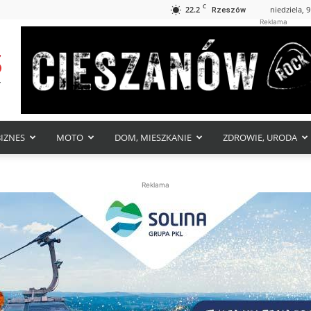
C
22.2
niedziela, 9
Rzeszów
Reklama
BIZNES
MOTO
DOM, MIESZKANIE
ZDROWIE, URODA
Reklama