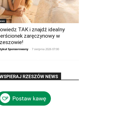
ews
owiedz TAK i znajdź idealny
ierścionek zaręczynowy w
zeszowie!
tykuł Sponsorowany
-
7 sierpnia 2026 07:00
WSPIERAJ RZESZÓW NEWS