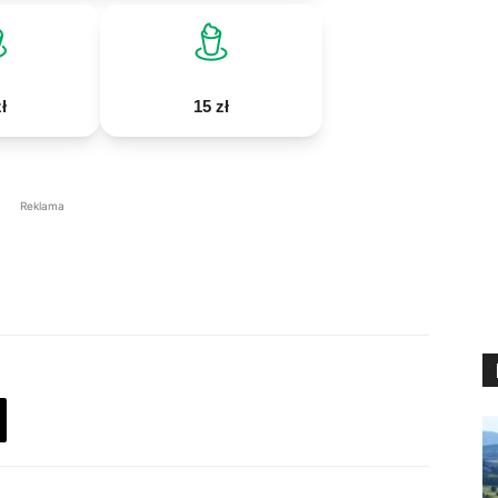
ł
15 zł
Reklama