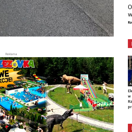
O
w
Rz
Reklama
A
El
w 
Rz
pr