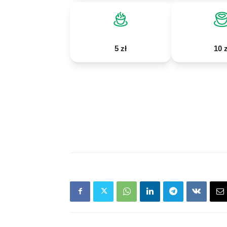
5 zł
10 z