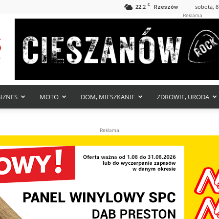
C
22.2
sobota, 8
Rzeszów
Reklama
BIZNES
MOTO
DOM, MIESZKANIE
ZDROWIE, URODA
Reklama