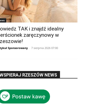
ews
owiedz TAK i znajdź idealny
ierścionek zaręczynowy w
zeszowie!
tykuł Sponsorowany
-
7 sierpnia 2026 07:00
WSPIERAJ RZESZÓW NEWS