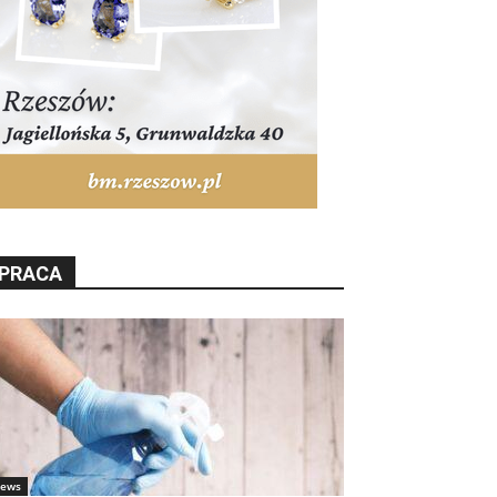
PRACA
ews