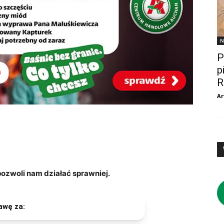
N
P
p
R
Ar
zwoli nam działać sprawniej.
awę za: