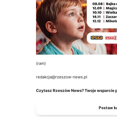
(ram)
redakcja@rzeszow-news.pl
Czytasz Rzeszów News? Twoje wsparcie po
Postaw k