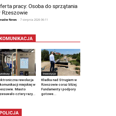
ferta pracy: Osoba do sprzątania
 Rzeszowie
eszów News
-
7 sierpnia 2026 06:11
KOMUNIKACJA
utobusy
Inwestycje
ektroniczna rewolucja
Kładka nad Strugiem w
komunikacji miejskiej w
Rzeszowie coraz bliżej.
eszowie. Miasto
Fundamenty i podpory
zesuwało cztery razy...
gotowe...
POLICJA