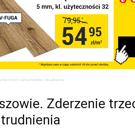
enie trzech samochodów. Utrudnienia
zowie. Zderzenie trze
trudnienia