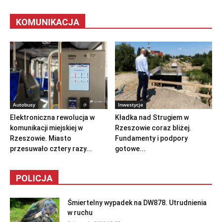
KOMUNIKACJA
Autobusy
Inwestycje
Elektroniczna rewolucja w
Kładka nad Strugiem w
komunikacji miejskiej w
Rzeszowie coraz bliżej.
Rzeszowie. Miasto
Fundamenty i podpory
przesuwało cztery razy...
gotowe...
POLICJA
Śmiertelny wypadek na DW878. Utrudnienia
w ruchu