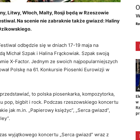
O
ainy, Litwy, Włoch, Malty, Rosji będą w Rzeszowie
w
stiwal. Na scenie nie zabraknie także gwiazd: Haliny
Rz
 Dzikowskiego.
estiwal odbędzie się w dniach 17-19 maja na
ą Michał Szpak i Halina Frąckowiak. Szpak swoją
mie X-Factor. Jednym ze swoich najpopularniejszych
ował Polskę na 61. Konkursie Piosenki Eurowizji w
A
przedstawiać, to polska piosenkarka, kompozytorka,
El
u pop, bigbit i rock. Podczas rzeszowskiego koncertu
w 
Rz
ie jak m.in. „Papierowy księżyc”, „Serca gwiazd”,
pr
ley”.
czas wyjątkowego koncertu „Serca gwiazd” wraz z