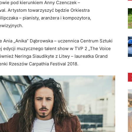
zowie pod kierunkiem Anny Czenczek –
val. Artystom towarzyszyć będzie Orkiestra
pczaka – pianisty, aranżera i kompozytora,
ewizyjnych.
że Ania „Anika” Dąbrowska – uczennica Centrum Sztuki
j edycji muzycznego talent show w TVP 2 „The Voice
również Neringa Siaudikyte z Litwy – laureatka Grand
nki Rzeszów Carpathia Festival 2018.