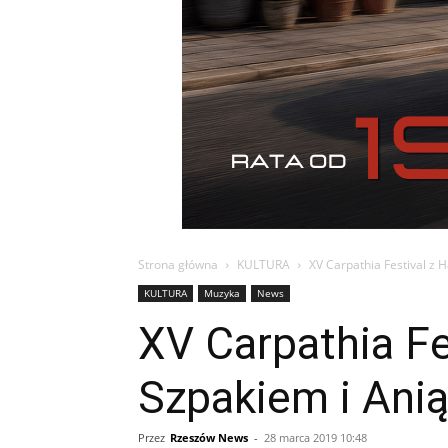
Strona główna
KULTURA
XV Carpathia Festival z
KULTURA
Muzyka
News
XV Carpathia Fe
Szpakiem i Ani
Przez
Rzeszów News
-
28 marca 2019 10:48