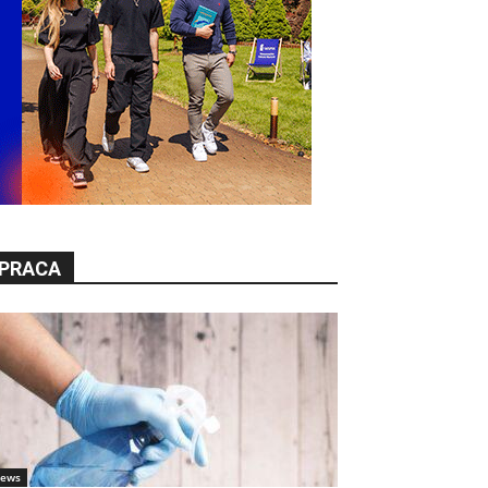
PRACA
ews