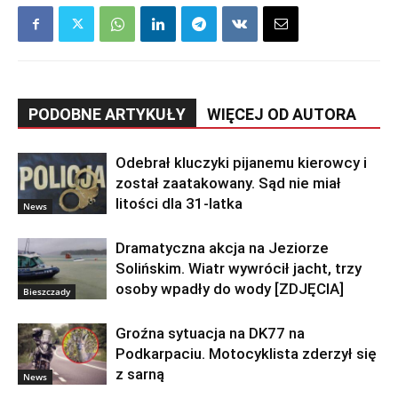
PODOBNE ARTYKUŁY
WIĘCEJ OD AUTORA
Odebrał kluczyki pijanemu kierowcy i
został zaatakowany. Sąd nie miał
litości dla 31-latka
News
Dramatyczna akcja na Jeziorze
Solińskim. Wiatr wywrócił jacht, trzy
osoby wpadły do wody [ZDJĘCIA]
Bieszczady
Groźna sytuacja na DK77 na
Podkarpaciu. Motocyklista zderzył się
z sarną
News