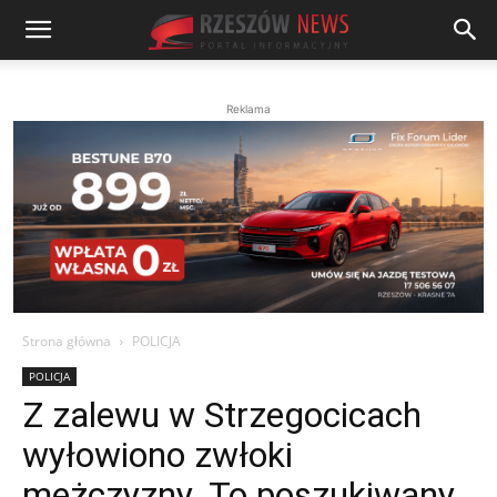
Reklama
Strona główna
POLICJA
POLICJA
Z zalewu w Strzegocicach
wyłowiono zwłoki
mężczyzny. To poszukiwany