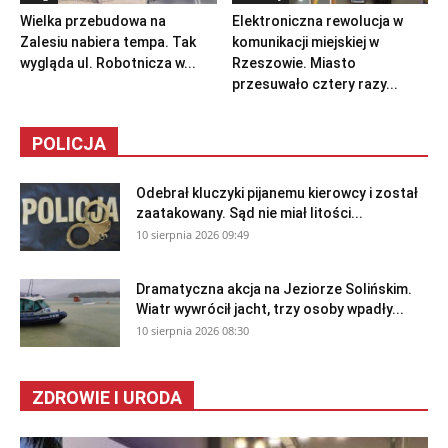
Wielka przebudowa na
Elektroniczna rewolucja w
Zalesiu nabiera tempa. Tak
komunikacji miejskiej w
wygląda ul. Robotnicza w...
Rzeszowie. Miasto
przesuwało cztery razy...
POLICJA
Odebrał kluczyki pijanemu kierowcy i został
zaatakowany. Sąd nie miał litości...
10 sierpnia 2026 09:49
Dramatyczna akcja na Jeziorze Solińskim.
Wiatr wywrócił jacht, trzy osoby wpadły...
10 sierpnia 2026 08:30
ZDROWIE I URODA