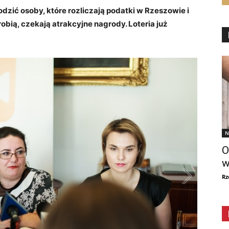
zić osoby, które rozliczają podatki w Rzeszowie i
robią, czekają atrakcyjne nagrody. Loteria już
N
O
w
Rz