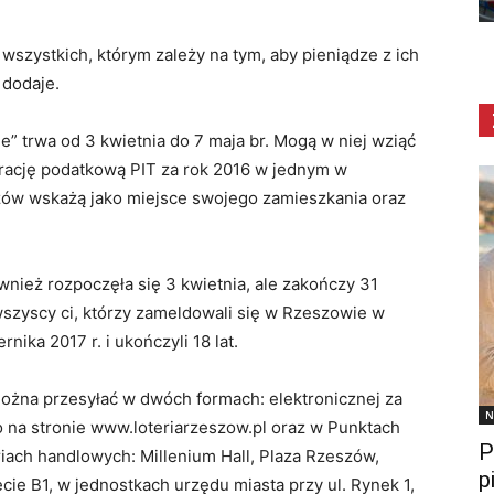
 wszystkich, którym zależy na tym, aby pieniądze z ich
dodaje.
ie” trwa od 3 kwietnia do 7 maja br. Mogą w niej wziąć
larację podatkową PIT za rok 2016 w jednym w
ów wskażą jako miejsce swojego zamieszkania oraz
nież rozpoczęła się 3 kwietnia, ale zakończy 31
wszyscy ci, którzy zameldowali się w Rzeszowie w
rnika 2017 r. i ukończyli 18 lat.
można przesyłać w dwóch formach: elektronicznej za
N
na stronie www.loteriarzeszow.pl oraz w Punktach
P
ach handlowych: Millenium Hall, Plaza Rzeszów,
p
ie B1, w jednostkach urzędu miasta przy ul. Rynek 1,