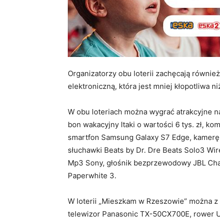
Organizatorzy obu loterii zachęcają równie
elektroniczną, która jest mniej kłopotliwa ni
W obu loteriach można wygrać atrakcyjne na
bon wakacyjny Itaki o wartości 6 tys. zł, 
smartfon Samsung Galaxy S7 Edge, kamerę 
słuchawki Beats by Dr. Dre Beats Solo3 Wi
Mp3 Sony, głośnik bezprzewodowy JBL Cha
Paperwhite 3.
W loterii „Mieszkam w Rzeszowie” można z
telewizor Panasonic TX-50CX700E, rower U