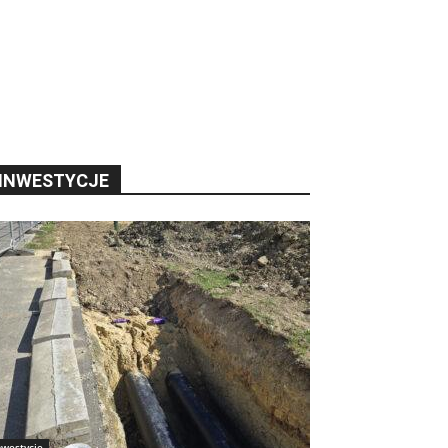
INWESTYCJE
nwestycje