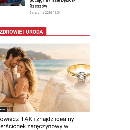
pociąg na trasie Dębica-
Rzeszów
6 sierpnia 2026 18:34
ZDROWIE I URODA
ews
owiedz TAK i znajdź idealny
ierścionek zaręczynowy w