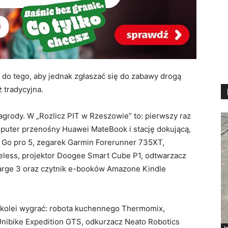
ż do tego, aby jednak zgłaszać się do zabawy drogą
ż tradycyjna.
grody. W „Rozlicz PIT w Rzeszowie” to: pierwszy raz
komputer przenośny Huawei MateBook i stację dokującą,
Go pro 5, zegarek Garmin Forerunner 735XT,
reless, projektor Doogee Smart Cube P1, odtwarzacz
rge 3 oraz czytnik e-booków Amazone Kindle
 kolei wygrać: robota kuchennego Thermomix,
nibike Expedition GTS, odkurzacz Neato Robotics
I