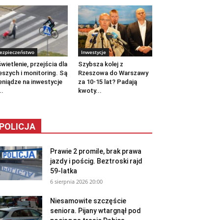
ezpieczeństwo
Inwestycje
wietlenie, przejścia dla
Szybsza kolej z
eszych i monitoring. Są
Rzeszowa do Warszawy
eniądze na inwestycje
za 10-15 lat? Padają
..
kwoty...
POLICJA
Prawie 2 promile, brak prawa
jazdy i pościg. Beztroski rajd
59-latka
6 sierpnia 2026 20:00
Niesamowite szczęście
seniora. Pijany wtargnął pod