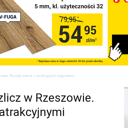
szowie. Ruszyły loterie z atrakcyjnymi nagrodami
ozlicz w Rzeszowie.
 atrakcyjnymi