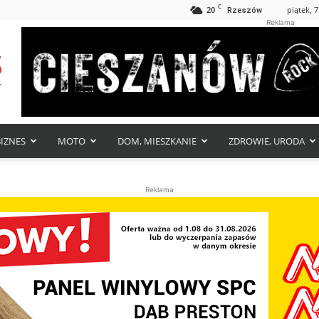
C
20
piątek, 7
Rzeszów
Reklama
BIZNES
MOTO
DOM, MIESZKANIE
ZDROWIE, URODA
Reklama