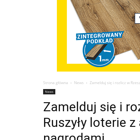
Strona główna
News
Zamelduj się i rozlicz w Rze
News
Zamelduj się i r
Ruszyły loterie z
nagrodami