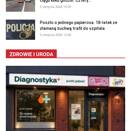
ciągu kilku godzin. Cztery...
5 sierpnia 2026 15:56
Poszło o jednego papierosa. 18-latek ze
złamaną żuchwą trafił do szpitala
5 sierpnia 2026 12:00
ZDROWIE I URODA