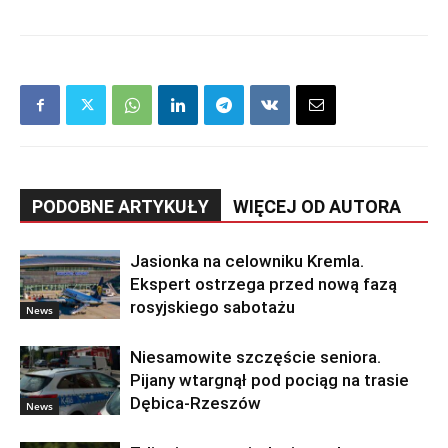
PODOBNE ARTYKUŁY
WIĘCEJ OD AUTORA
Jasionka na celowniku Kremla.
Ekspert ostrzega przed nową fazą
rosyjskiego sabotażu
News
Niesamowite szczęście seniora.
Pijany wtargnął pod pociąg na trasie
Dębica-Rzeszów
News