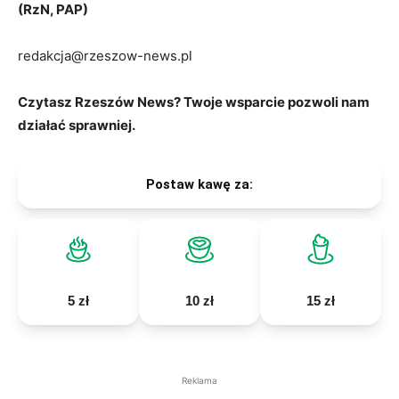
(RzN, PAP)
redakcja@rzeszow-news.pl
Czytasz Rzeszów News? Twoje wsparcie pozwoli nam
działać sprawniej.
Postaw kawę za:
5 zł
10 zł
15 zł
Reklama