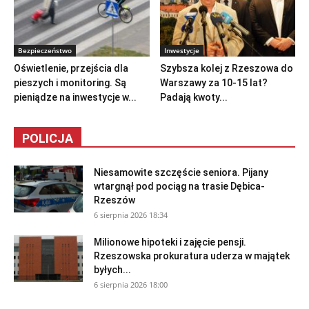
Bezpieczeństwo
Inwestycje
Oświetlenie, przejścia dla
Szybsza kolej z Rzeszowa do
pieszych i monitoring. Są
Warszawy za 10-15 lat?
pieniądze na inwestycje w...
Padają kwoty...
POLICJA
Niesamowite szczęście seniora. Pijany
wtargnął pod pociąg na trasie Dębica-
Rzeszów
6 sierpnia 2026 18:34
Milionowe hipoteki i zajęcie pensji.
Rzeszowska prokuratura uderza w majątek
byłych...
6 sierpnia 2026 18:00