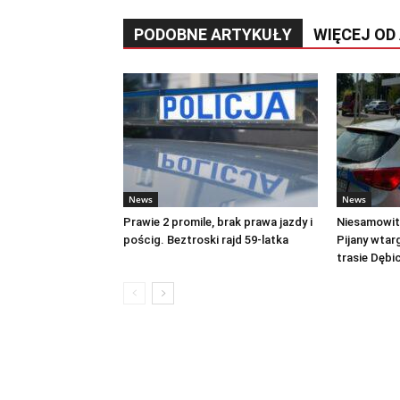
PODOBNE ARTYKUŁY
WIĘCEJ OD
News
News
Prawie 2 promile, brak prawa jazdy i
Niesamowite
pościg. Beztroski rajd 59-latka
Pijany wtar
trasie Dęb