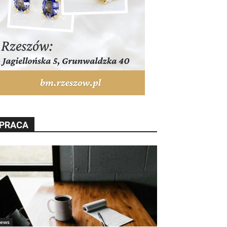
PRACA
ews