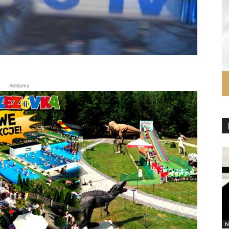
Reklama
N