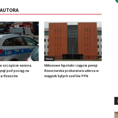
 AUTORA
News
 szczęście seniora.
Milionowe hipoteki i zajęcie pensji.
gnął pod pociąg na
Rzeszowska prokuratura uderza w
ica-Rzeszów
majątek byłych szefów PFN