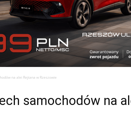
hodów na alei Rejtana w Rzeszowie
rech samochodów na al