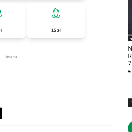
ł
15 zł
N
N
R
Reklama
7
Ar