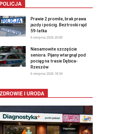
POLICJA
Prawie 2 promile, brak prawa
jazdy i pościg. Beztroski rajd
59-latka
6 sierpnia 2026 20:00
Niesamowite szczęście
seniora. Pijany wtargnął pod
pociąg na trasie Dębica-
Rzeszów
6 sierpnia 2026 18:34
ZDROWIE I URODA