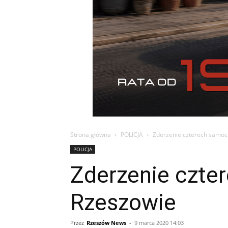
Strona główna
POLICJA
Zderzenie czterech samoc
POLICJA
Zderzenie czte
Rzeszowie
Przez
Rzeszów News
-
9 marca 2020 14:03