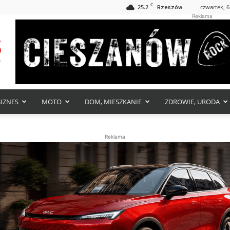
C
25.2
czwartek, 6
Rzeszów
Reklama
BIZNES
MOTO
DOM, MIESZKANIE
ZDROWIE, URODA
Reklama