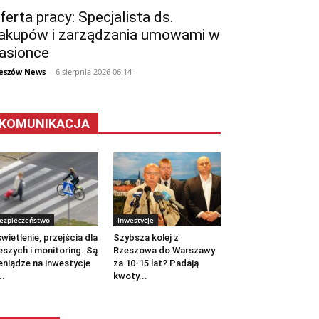
ferta pracy: Specjalista ds.
akupów i zarządzania umowami w
asionce
eszów News
-
6 sierpnia 2026 06:14
KOMUNIKACJA
ezpieczeństwo
Inwestycje
wietlenie, przejścia dla
Szybsza kolej z
eszych i monitoring. Są
Rzeszowa do Warszawy
eniądze na inwestycje
za 10-15 lat? Padają
..
kwoty...