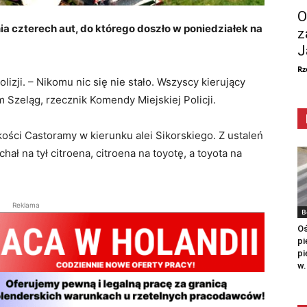
O
ia czterech aut, do którego doszło w poniedziałek na
z
J
Rz
lizji. – Nikomu nic się nie stało. Wszyscy kierujący
 Szeląg, rzecznik Komendy Miejskiej Policji.
ości Castoramy w kierunku alei Sikorskiego. Z ustaleń
hał na tył citroena, citroena na toyotę, a toyota na
Reklama
B
Oś
pi
pi
w.