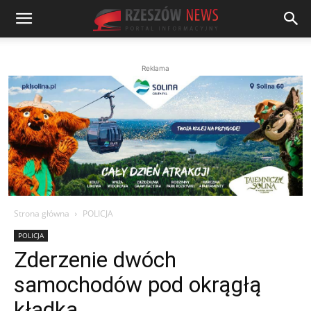
Reklama
Strona główna
POLICJA
POLICJA
Zderzenie dwóch
samochodów pod okrągłą
kładką