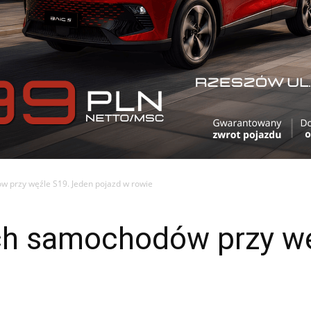
 przy węźle S19. Jeden pojazd w rowie
h samochodów przy wę