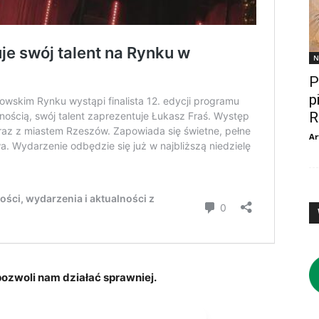
N
P
p
R
Ar
zwoli nam działać sprawniej.