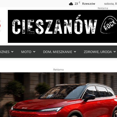
C
23
sobota, 8
Rzeszów
Reklama
BIZNES
MOTO
DOM, MIESZKANIE
ZDROWIE, URODA
Reklama