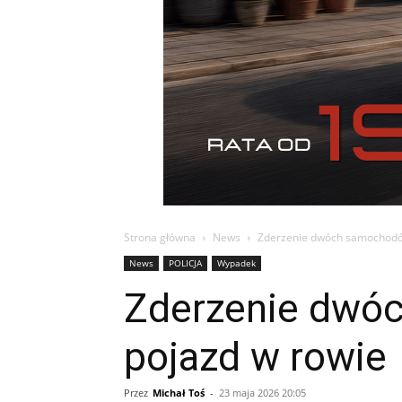
Strona główna
News
Zderzenie dwóch samochodów
News
POLICJA
Wypadek
Zderzenie dwóc
pojazd w rowie
Przez
Michał Toś
-
23 maja 2026 20:05