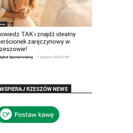
ews
owiedz TAK i znajdź idealny
ierścionek zaręczynowy w
zeszowie!
tykuł Sponsorowany
-
7 sierpnia 2026 07:00
WSPIERAJ RZESZÓW NEWS