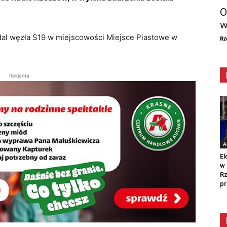
O
w
dal węzła S19 w miejscowości Miejsce Piastowe w
Rz
Reklama
A
El
w 
Rz
pr