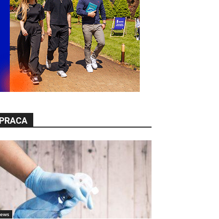
PRACA
ews