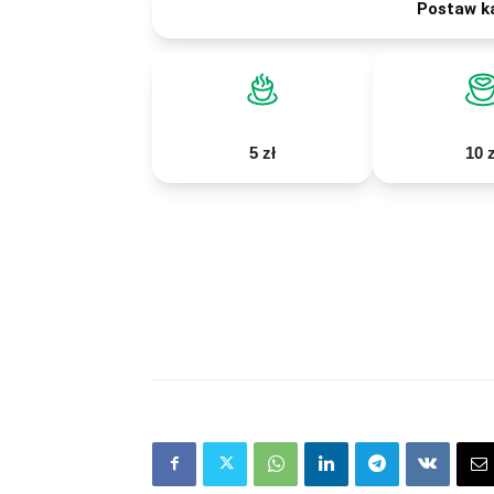
Postaw k
5 zł
10 z