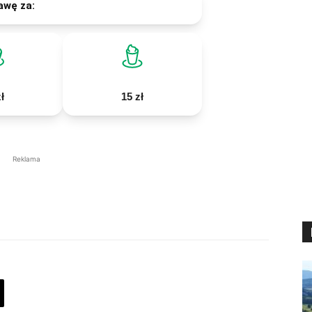
awę za:
ł
15 zł
Reklama