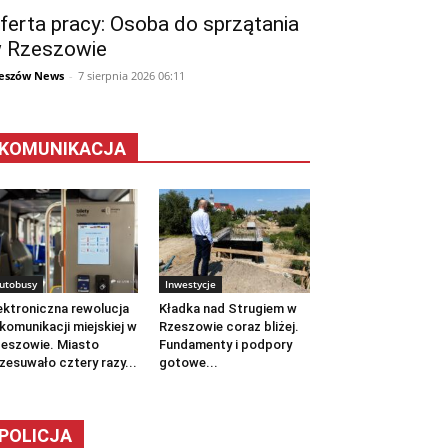
ferta pracy: Osoba do sprzątania
 Rzeszowie
eszów News
-
7 sierpnia 2026 06:11
KOMUNIKACJA
utobusy
Inwestycje
ektroniczna rewolucja
Kładka nad Strugiem w
komunikacji miejskiej w
Rzeszowie coraz bliżej.
eszowie. Miasto
Fundamenty i podpory
zesuwało cztery razy...
gotowe...
POLICJA