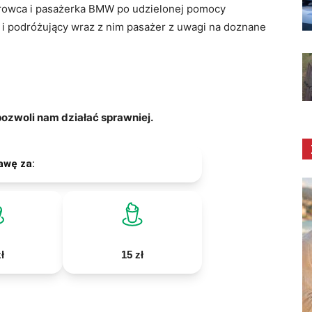
erowca i pasażerka BMW po udzielonej pomocy
m i podróżujący wraz z nim pasażer z uwagi na doznane
zwoli nam działać sprawniej.
awę za:
ł
15 zł