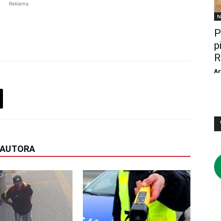
Reklama
N
P
p
R
Ar
 AUTORA