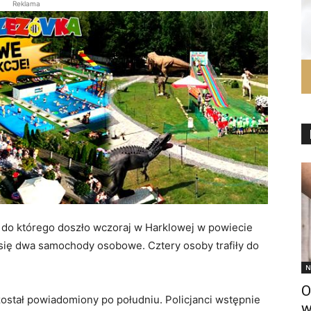
Reklama
, do którego doszło wczoraj w Harklowej w powiecie
 się dwa samochody osobowe. Cztery osoby trafiły do
N
O
stał powiadomiony po południu. Policjanci wstępnie
w