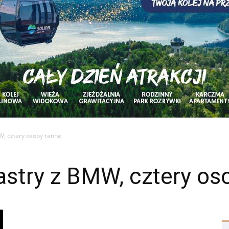
W, cztery osoby ranne
astry z BMW, cztery os