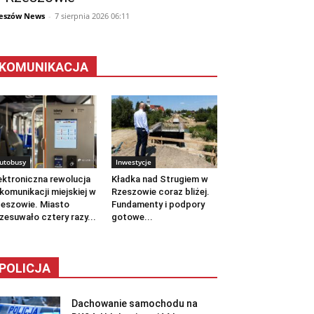
eszów News
-
7 sierpnia 2026 06:11
KOMUNIKACJA
utobusy
Inwestycje
ektroniczna rewolucja
Kładka nad Strugiem w
komunikacji miejskiej w
Rzeszowie coraz bliżej.
eszowie. Miasto
Fundamenty i podpory
zesuwało cztery razy...
gotowe...
POLICJA
Dachowanie samochodu na