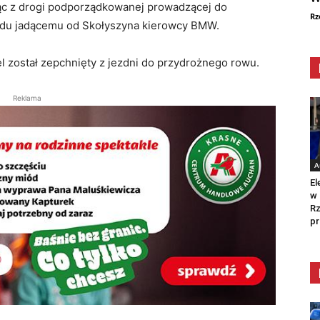
żając z drogi podporządkowanej prowadzącej do
Rz
azdu jadącemu od Skołyszyna kierowcy BMW.
 został zepchnięty z jezdni do przydrożnego rowu.
Reklama
A
El
w 
Rz
pr