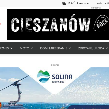
C
17.9
sobota, 8
Rzeszów
Reklama
BIZNES
MOTO
DOM, MIESZKANIE
ZDROWIE, URODA
Reklama