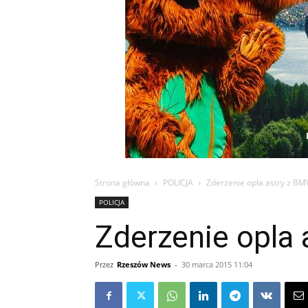
Strona główna
POLICJA
Zderzenie opla astry z BM
POLICJA
Zderzenie opla 
Przez
Rzeszów News
-
30 marca 2015 11:04