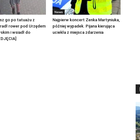
News
sz go po tatuażu z
Najpierw koncert Zenka Martyniuka,
radł rower pod Urzędem
później wypadek. Pijana kierująca
skim i wsiadł do
uciekła z miejsca zdarzenia
ZDJĘCIA]