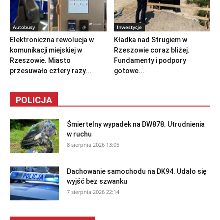
Autobusy
Inwestycje
Elektroniczna rewolucja w
Kładka nad Strugiem w
komunikacji miejskiej w
Rzeszowie coraz bliżej.
Rzeszowie. Miasto
Fundamenty i podpory
przesuwało cztery razy...
gotowe...
POLICJA
Śmiertelny wypadek na DW878. Utrudnienia
w ruchu
8 sierpnia 2026 13:05
Dachowanie samochodu na DK94. Udało się
wyjść bez szwanku
7 sierpnia 2026 22:14