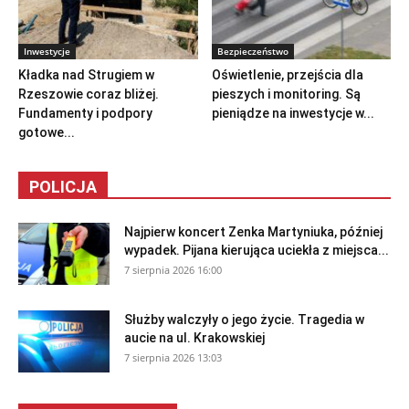
Inwestycje
Bezpieczeństwo
Kładka nad Strugiem w
Oświetlenie, przejścia dla
Rzeszowie coraz bliżej.
pieszych i monitoring. Są
Fundamenty i podpory
pieniądze na inwestycje w...
gotowe...
POLICJA
Najpierw koncert Zenka Martyniuka, później
wypadek. Pijana kierująca uciekła z miejsca...
7 sierpnia 2026 16:00
Służby walczyły o jego życie. Tragedia w
aucie na ul. Krakowskiej
7 sierpnia 2026 13:03