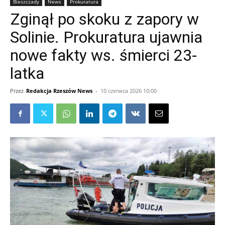
Bieszczady
News
Prokuratura
Zginął po skoku z zapory w
Solinie. Prokuratura ujawnia
nowe fakty ws. śmierci 23-
latka
Przez
Redakcja Rzeszów News
-
10 czerwca 2026 10:00