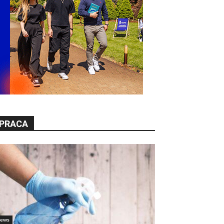
PRACA
ews