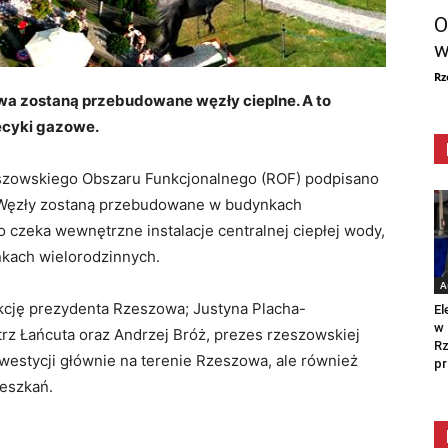
O
w
Rz
wa zostaną przebudowane węzły cieplne. A to
iecyki gazowe.
szowskiego Obszaru Funkcjonalnego (ROF) podpisano
Węzły zostaną przebudowane w budynkach
 czeka wewnętrzne instalacje centralnej ciepłej wody,
kach wielorodzinnych.
A
kcję prezydenta Rzeszowa; Justyna Placha-
El
w 
rz Łańcuta oraz Andrzej Bróż, prezes rzeszowskiej
Rz
westycji głównie na terenie Rzeszowa, ale również
pr
ieszkań.