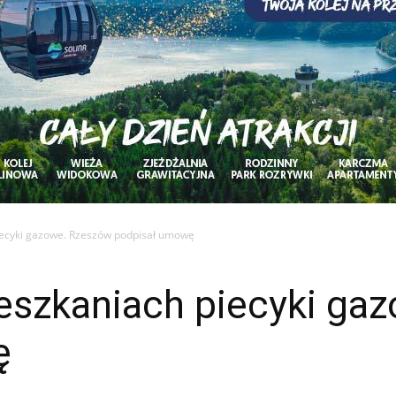
iecyki gazowe. Rzeszów podpisał umowę
ieszkaniach piecyki ga
ę