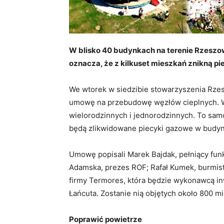
W blisko 40 budynkach na terenie Rzeszo
oznacza, że z kilkuset mieszkań znikną p
We wtorek w siedzibie stowarzyszenia Rze
umowę na przebudowę węzłów cieplnych. 
wielorodzinnych i jednorodzinnych. To samo
będą zlikwidowane piecyki gazowe w budyn
Umowę popisali Marek Bajdak, pełniący fun
Adamska, prezes ROF; Rafał Kumek, burmist
firmy Termores, która będzie wykonawcą in
Łańcuta. Zostanie nią objętych około 800 m
Poprawić powietrze