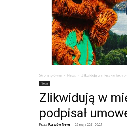
Strona główna
News
Zlikwidują w mieszkaniach p
News
Zlikwidują w m
podpisał umow
Przez
Rzeszów News
-
26 maja 2021 00:21