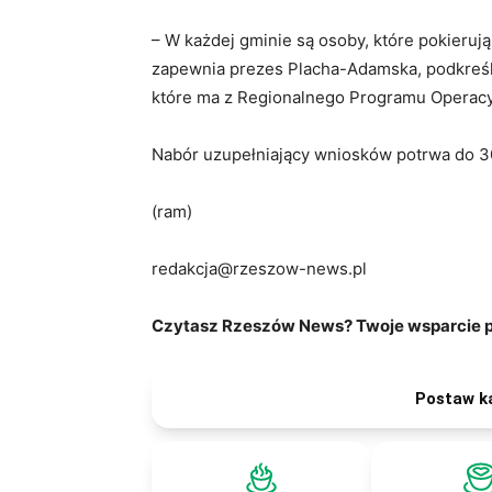
– W każdej gminie są osoby, które pokieruj
zapewnia prezes Placha-Adamska, podkreśla
które ma z Regionalnego Programu Operac
Nabór uzupełniający wniosków potrwa do 30
(ram)
redakcja@rzeszow-news.pl
Czytasz Rzeszów News? Twoje wsparcie po
Postaw k