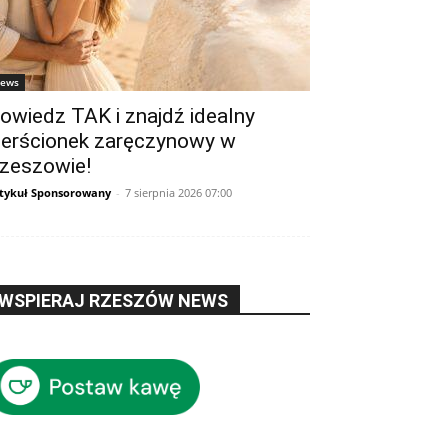
ews
owiedz TAK i znajdź idealny
ierścionek zaręczynowy w
zeszowie!
tykuł Sponsorowany
-
7 sierpnia 2026 07:00
WSPIERAJ RZESZÓW NEWS