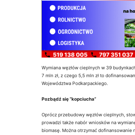
Wymiana węzłów cieplnych w 39 budynkach 
7 mln zł, z czego 5,5 mln zł to dofinansow
Województwa Podkarpackiego.
Pozbądź się “kopciucha”
Oprócz przebudowy węzłów cieplnych, stowa
prowadzi także nabór wniosków na wymianę 
biomasę. Można otrzymać dofinansowanie n