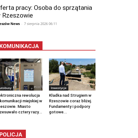
ferta pracy: Osoba do sprzątania
 Rzeszowie
eszów News
-
7 sierpnia 2026 06:11
KOMUNIKACJA
utobusy
Inwestycje
ektroniczna rewolucja
Kładka nad Strugiem w
komunikacji miejskiej w
Rzeszowie coraz bliżej.
eszowie. Miasto
Fundamenty i podpory
zesuwało cztery razy...
gotowe...
POLICJA