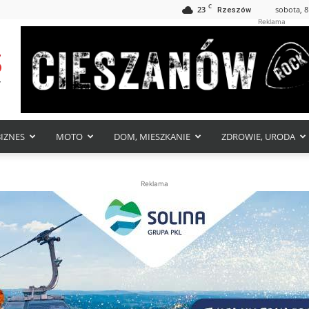
C
23
sobota, 8
Rzeszów
Reklama
BIZNES
MOTO
DOM, MIESZKANIE
ZDROWIE, URODA
Reklama