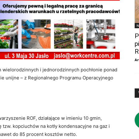
N
P
p
R
Ar
wielorodzinnych i jednorodzinnych pochłonie ponad
anie unijne – z Regionalnego Programu Operacyjnego
rzyszenie ROF, działające w imieniu 10 gmin,
tzw. kopciuchów na kotły kondensacyjne na gaz i
awet do 85 procent kosztów netto.