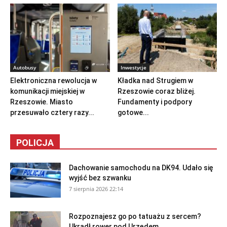
Autobusy
Inwestycje
Elektroniczna rewolucja w
Kładka nad Strugiem w
komunikacji miejskiej w
Rzeszowie coraz bliżej.
Rzeszowie. Miasto
Fundamenty i podpory
przesuwało cztery razy...
gotowe...
POLICJA
Dachowanie samochodu na DK94. Udało się
wyjść bez szwanku
7 sierpnia 2026 22:14
Rozpoznajesz go po tatuażu z sercem?
Ukradł rower pod Urzędem