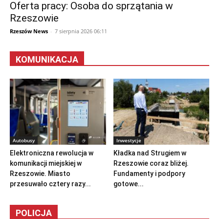
Oferta pracy: Osoba do sprzątania w
Rzeszowie
Rzeszów News
-
7 sierpnia 2026 06:11
KOMUNIKACJA
Autobusy
Inwestycje
Elektroniczna rewolucja w
Kładka nad Strugiem w
komunikacji miejskiej w
Rzeszowie coraz bliżej.
Rzeszowie. Miasto
Fundamenty i podpory
przesuwało cztery razy...
gotowe...
POLICJA