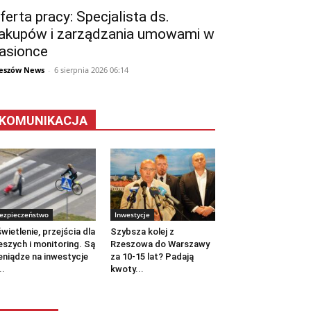
ferta pracy: Specjalista ds.
akupów i zarządzania umowami w
asionce
eszów News
-
6 sierpnia 2026 06:14
KOMUNIKACJA
ezpieczeństwo
Inwestycje
wietlenie, przejścia dla
Szybsza kolej z
eszych i monitoring. Są
Rzeszowa do Warszawy
eniądze na inwestycje
za 10-15 lat? Padają
..
kwoty...