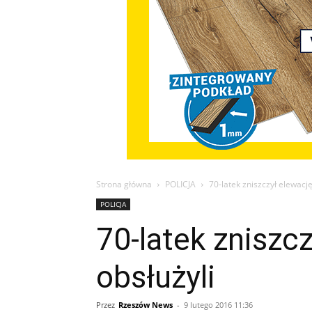
Strona główna
POLICJA
70-latek zniszczył elewację
POLICJA
70-latek zniszc
obsłużyli
Przez
Rzeszów News
-
9 lutego 2016 11:36