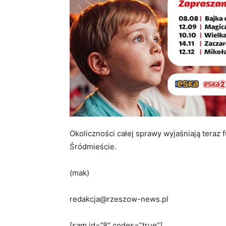
Okoliczności całej sprawy wyjaśniają teraz 
Śródmieście.
(mak)
redakcja@rzeszow-news.pl
[sam id=”8″ codes=”true”]