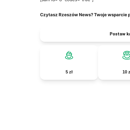
Czytasz Rzeszów News? Twoje wsparcie po
Postaw k
5 zł
10 z