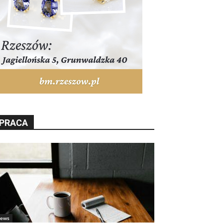
PRACA
ews