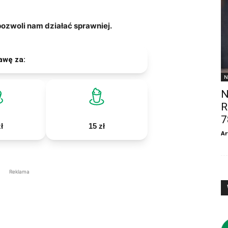
zwoli nam działać sprawniej.
awę za:
N
N
R
7
ł
15 zł
Ar
Reklama