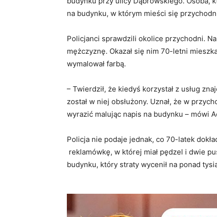
budynku przy ulicy Dąbrowskiego. Osoba, kt
na budynku, w którym mieści się przychodni
Policjanci sprawdzili okolice przychodni. Na
mężczyznę. Okazał się nim 70-letni mieszk
wymalował farbą.
– Twierdził, że kiedyś korzystał z usług zna
został w niej obsłużony. Uznał, że w przych
wyrazić malując napis na budynku – mówi Ad
Policja nie podaje jednak, co 70-latek dokła
reklamówkę, w której miał pędzel i dwie pus
budynku, który straty wycenił na ponad tysią