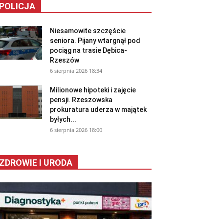
POLICJA
Niesamowite szczęście
seniora. Pijany wtargnął pod
pociąg na trasie Dębica-
Rzeszów
6 sierpnia 2026 18:34
Milionowe hipoteki i zajęcie
pensji. Rzeszowska
prokuratura uderza w majątek
byłych...
6 sierpnia 2026 18:00
ZDROWIE I URODA