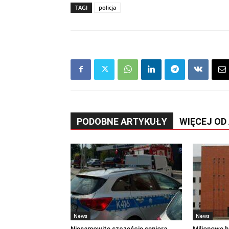
TAGI
policja
PODOBNE ARTYKUŁY
WIĘCEJ OD
News
News
Niesamowite szczęście seniora.
Milionowe hi