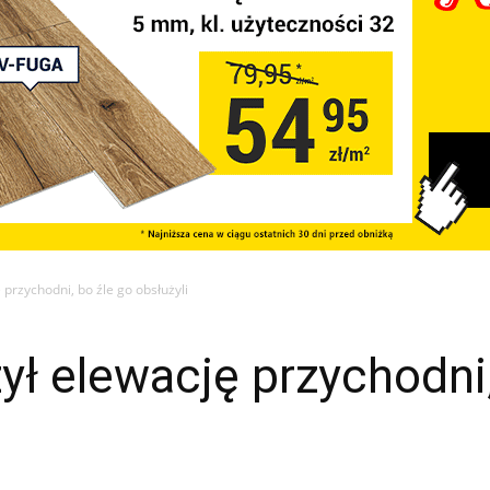
 przychodni, bo źle go obsłużyli
zył elewację przychodni,