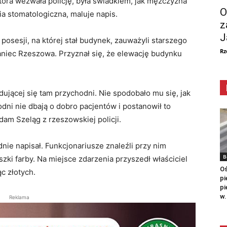
óra wezwała policję, była świadkiem, jak mężczyzna
O
a stomatologiczna, maluje napis.
z
J
 posesji, na której stał budynek, zauważyli starszego
Rz
aniec Rzeszowa. Przyznał się, że elewację budynku
jdującej się tam przychodni. Nie spodobało mu się, jak
odni nie dbają o dobro pacjentów i postanowił to
am Szeląg z rzeszowskiej policji.
dnie napisał. Funkcjonariusze znaleźli przy nim
B
zki farby. Na miejsce zdarzenia przyszedł właściciel
Oś
c złotych.
pi
pi
w.
Reklama