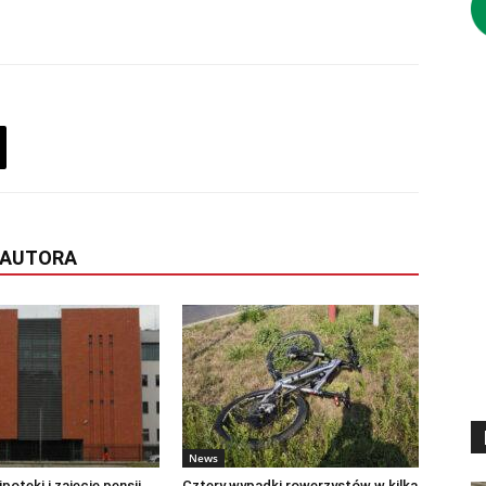
 AUTORA
News
poteki i zajęcie pensji.
Cztery wypadki rowerzystów w kilka