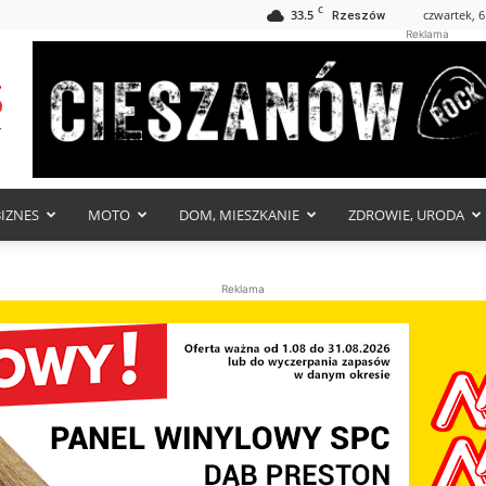
C
33.5
czwartek, 6
Rzeszów
Reklama
BIZNES
MOTO
DOM, MIESZKANIE
ZDROWIE, URODA
Reklama