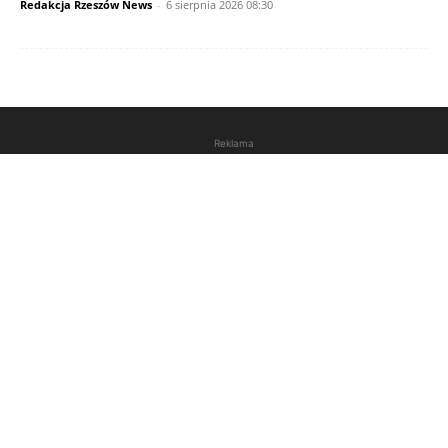
Redakcja Rzeszów News
-
6 sierpnia 2026 08:30
Reklama