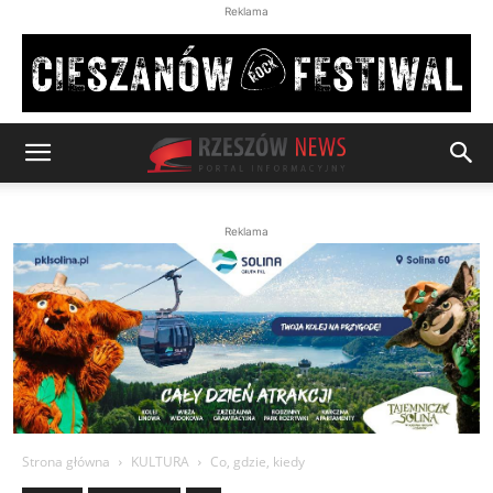
Reklama
Reklama
Strona główna
KULTURA
Co, gdzie, kiedy