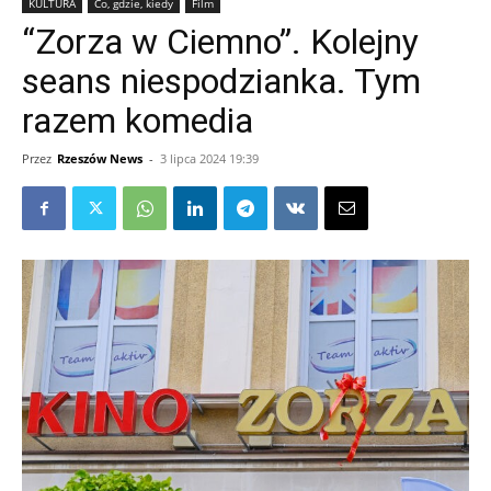
KULTURA
Co, gdzie, kiedy
Film
“Zorza w Ciemno”. Kolejny
seans niespodzianka. Tym
razem komedia
Przez
Rzeszów News
-
3 lipca 2024 19:39