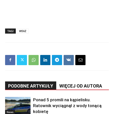
TAGI
WSIiZ
PODOBNE ARTYKUŁY
WIĘCEJ OD AUTORA
Ponad 5 promili na kąpielisku.
Ratownik wyciągnął z wody tonącą
kobietę
News