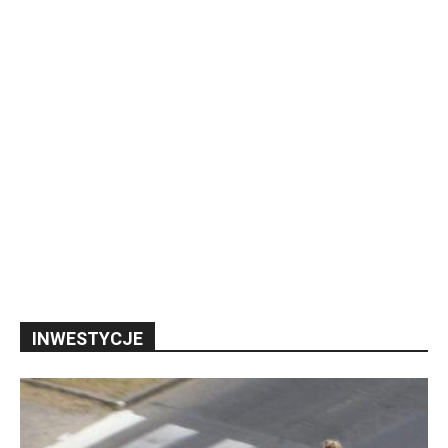
INWESTYCJE