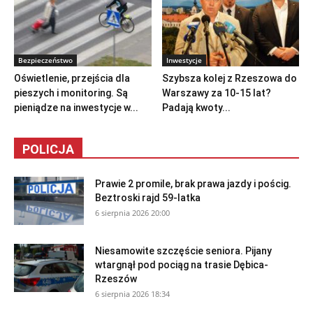
Bezpieczeństwo
Inwestycje
Oświetlenie, przejścia dla
Szybsza kolej z Rzeszowa do
pieszych i monitoring. Są
Warszawy za 10-15 lat?
pieniądze na inwestycje w...
Padają kwoty...
POLICJA
Prawie 2 promile, brak prawa jazdy i pościg.
Beztroski rajd 59-latka
6 sierpnia 2026 20:00
Niesamowite szczęście seniora. Pijany
wtargnął pod pociąg na trasie Dębica-
Rzeszów
6 sierpnia 2026 18:34