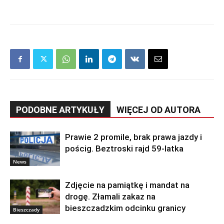
PODOBNE ARTYKUŁY
WIĘCEJ OD AUTORA
Prawie 2 promile, brak prawa jazdy i
pościg. Beztroski rajd 59-latka
News
Zdjęcie na pamiątkę i mandat na
drogę. Złamali zakaz na
bieszczadzkim odcinku granicy
Bieszczady