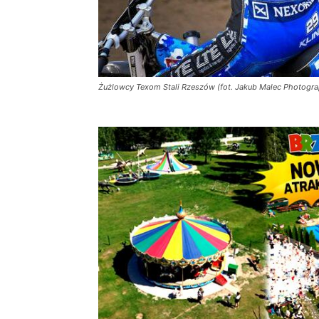
Żużlowcy Texom Stali Rzeszów (fot. Jakub Malec Photogr