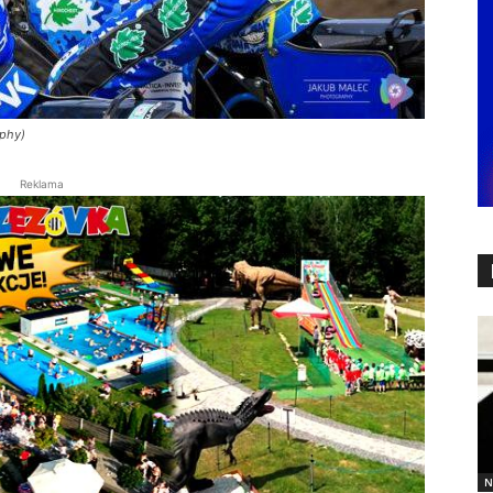
aphy)
Reklama
N