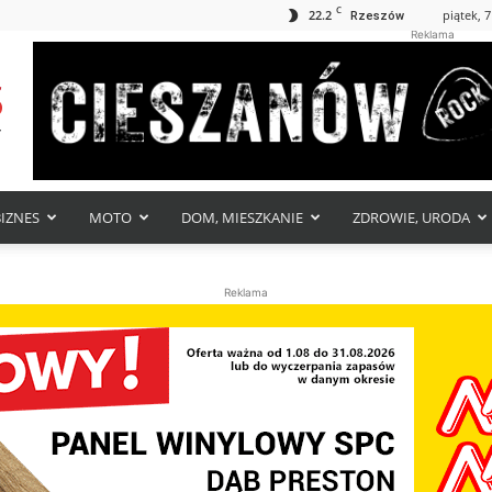
C
22.2
piątek, 7
Rzeszów
Reklama
BIZNES
MOTO
DOM, MIESZKANIE
ZDROWIE, URODA
Reklama