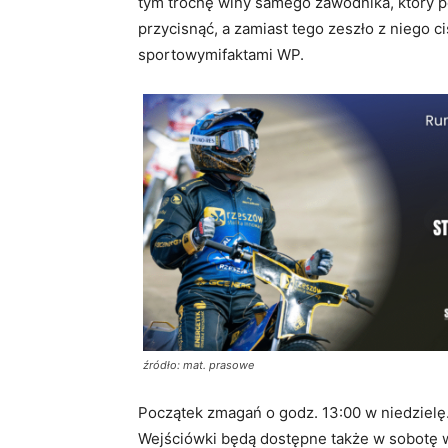
tym trochę winy samego zawodnika, który 
przycisnąć, a zamiast tego zeszło z niego c
sportowymifaktami WP.
źródło: mat. prasowe
Początek zmagań o godz. 13:00 w niedzielę. B
Wejściówki będą dostępne także w sobotę w