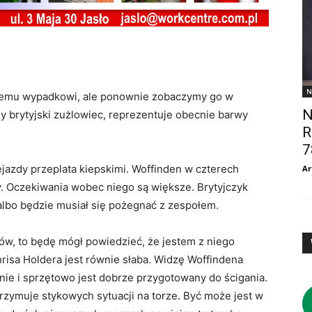
N
nemu wypadkowi, ale ponownie zobaczymy go w
N
y brytyjski zużlowiec, reprezentuje obecnie barwy
R
7
jazdy przeplata kiepskimi. Woffinden w czterech
Ar
. Oczekiwania wobec niego są większe. Brytyjczyk
 albo będzie musiał się pożegnać z zespołem.
ów, to będę mógł powiedzieć, że jestem z niego
hrisa Holdera jest równie słaba. Widzę Woffindena
znie i sprzętowo jest dobrze przygotowany do ścigania.
trzymuje stykowych sytuacji na torze. Być może jest w