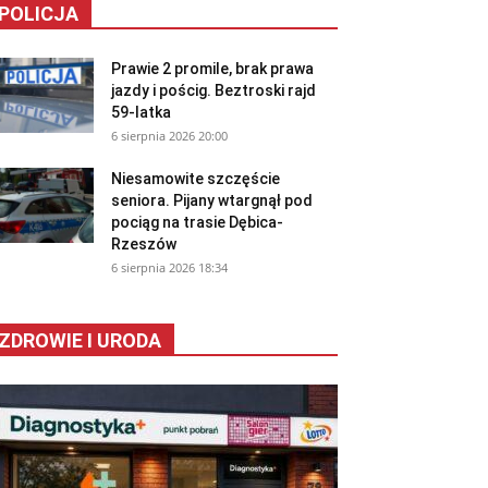
POLICJA
Prawie 2 promile, brak prawa
jazdy i pościg. Beztroski rajd
59-latka
6 sierpnia 2026 20:00
Niesamowite szczęście
seniora. Pijany wtargnął pod
pociąg na trasie Dębica-
Rzeszów
6 sierpnia 2026 18:34
ZDROWIE I URODA