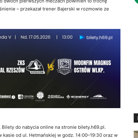
po dwóch pierwszych meczach powinien to trochę
iśnienie – przekazał trener Bajerski w rozmowie ze
ilety do nabycia online na stronie bilety.h69.pl.
 kasie od ul. Hetmańskiej w godz. 14:00–19:30 oraz w