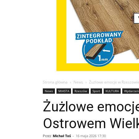
Strona główna
News
Żużlowe emocje w Rzeszowie
News
MIASTA
Rzeszów
Sport
KULTURA
Wydarzen
Żużlowe emocje
Ostrowem Wiel
Przez
Michał Toś
-
16 maja 2026 17:30