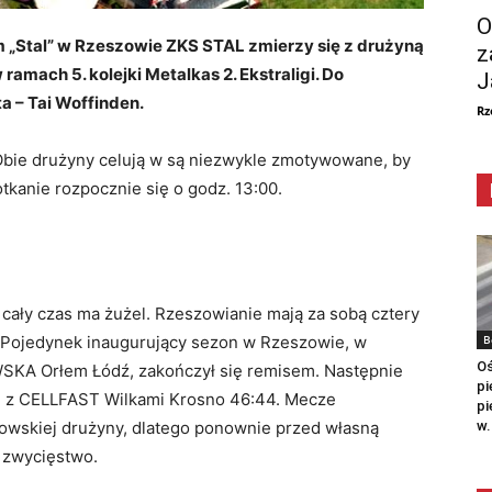
O
im „Stal” w Rzeszowie ZKS STAL zmierzy się z drużyną
z
ach 5. kolejki Metalkas 2. Ekstraligi. Do
J
a – Tai Woffinden.
Rz
Obie drużyny celują w są niezwykle zmotywowane, by
otkanie rozpocznie się o godz. 13:00.
cały czas ma żużel. Rzeszowianie mają za sobą cztery
B
 Pojedynek inaugurujący sezon w Rzeszowie, w
Oś
SKA Orłem Łódź, zakończył się remisem. Następnie
pi
 z CELLFAST Wilkami Krosno 46:44. Mecze
pi
w.
zowskiej drużyny, dlatego ponownie przed własną
 zwycięstwo.