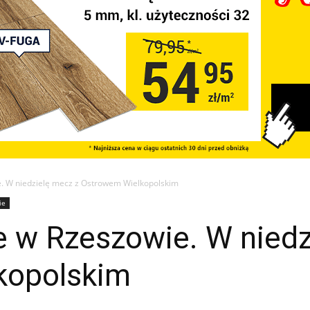
. W niedzielę mecz z Ostrowem Wielkopolskim
ie
 w Rzeszowie. W niedz
kopolskim