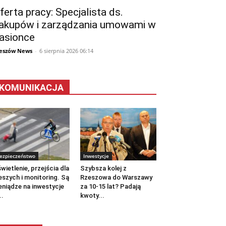
ferta pracy: Specjalista ds.
akupów i zarządzania umowami w
asionce
eszów News
-
6 sierpnia 2026 06:14
KOMUNIKACJA
ezpieczeństwo
Inwestycje
wietlenie, przejścia dla
Szybsza kolej z
eszych i monitoring. Są
Rzeszowa do Warszawy
eniądze na inwestycje
za 10-15 lat? Padają
..
kwoty...