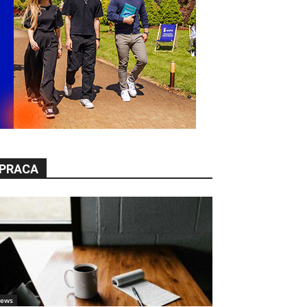
PRACA
ews