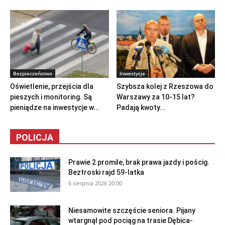
Bezpieczeństwo
Inwestycje
Oświetlenie, przejścia dla
Szybsza kolej z Rzeszowa do
pieszych i monitoring. Są
Warszawy za 10-15 lat?
pieniądze na inwestycje w...
Padają kwoty...
POLICJA
Prawie 2 promile, brak prawa jazdy i pościg.
Beztroski rajd 59-latka
6 sierpnia 2026 20:00
Niesamowite szczęście seniora. Pijany
wtargnął pod pociąg na trasie Dębica-