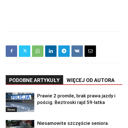
PODOBNE ARTYKUŁY
WIĘCEJ OD AUTORA
Prawie 2 promile, brak prawa jazdy i
pościg. Beztroski rajd 59-latka
News
Niesamowite szczęście seniora.