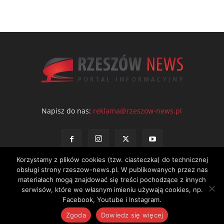
Napisz do nas:
reklama@rzeszow-news.pl
Korzystamy z plików cookies (tzw. ciasteczka) do technicznej
obsługi strony rzeszow-news.pl. W publikowanych przez nas
materiałach mogą znajdować się treści pochodzące z innych
serwisów, które we własnym imieniu używają cookies, np.
Kontakt
Polityka prywatności
Regulamin portalu
Facebook, Youtube i Instagram.
© NEWS Sp. z o.o. - wydawca portalu Rzeszów News. Wszystkie prawa
Zgoda
Dowiedz się więcej
zastrzeżone. Tel.: 601 97 55 30